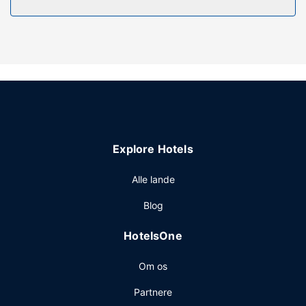
Fra en terrasse og en have kan du nyde den skønne
udsigt, eller du kan drage fordel af rekreative tilbud,
såsom en udendørs pool. Dette hotel i kolonialstil tilbyder
desuden gratis trådløs internetadgang, concierge-
tjenester og selskabslokale.
Restaurant
Dette hotel tilbyder roomservice (i et begrænset antal
timer) på værelset.
Andre faciliteter
Explore Hotels
Gæsterne har blandt andet adgang til en døgnåben
reception, bagageopbevaring og et pengeskab i
Alle lande
receptionen. Gratis selvstændig parkering er til rådighed
Blog
på stedet.
HotelsOne
Om os
Partnere