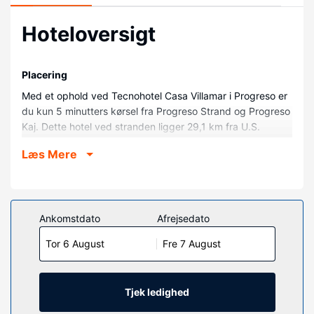
Hoteloversigt
Placering
Med et ophold ved Tecnohotel Casa Villamar i Progreso er
du kun 5 minutters kørsel fra Progreso Strand og Progreso
Kaj. Dette hotel ved stranden ligger 29,1 km fra U.S.
Consulate General Mérida og 30,9 km fra Paseo de
Læs Mere
Montejo.
Værelser
Føl dig hjemme i et af de 12 aircondition-afkølede værelser,
der indeholder køleskab og fladskærms-tv. Med gratis Wi-
Ankomstdato
Afrejsedato
Fi kan du altid komme på nettet, og satellitkanaler sørger
Tor 6 August
Fre 7 August
for underholdningen. Der er bruser på badeværelserne.
Faciliteter inkluderer telefoner samt skriveborde og
loftsventilatorer.
Tjek ledighed
Ejendomsfacilitet