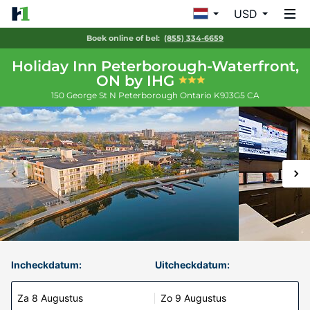
USD
Boek online of bel:
(855) 334-6659
Holiday Inn Peterborough-Waterfront,
ON by IHG
150 George St N
Peterborough
Ontario
K9J3G5
CA
Incheckdatum:
Uitcheckdatum:
Za 8 Augustus
Zo 9 Augustus