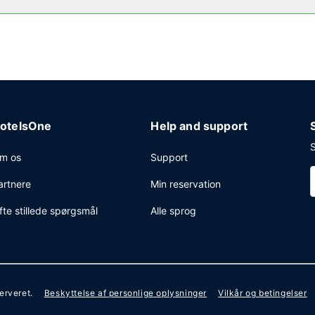
nt forretningscenter, renseri/vaskeservice og en døgnåben recepti
å 1024 kvadratmeter til rådighed, bestående af konferencelokaler o
otelsOne
Help and support
S
m os
Support
artnere
Min reservation
fte stillede spørgsmål
Alle sprog
serveret.
Beskyttelse af personlige oplysninger
Vilkår og betingelser