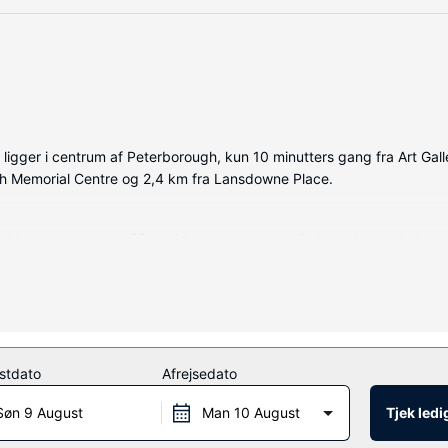
ligger i centrum af Peterborough, kun 10 minutters gang fra Art G
ugh Memorial Centre og 2,4 km fra Lansdowne Place.
holder køleskab og LCD-tv. Med gratis internetforbindelse via kabel o
et privat badeværelse med gratis toiletartikler og hårtørrer. Facilite
t fitnesscenter. Andre faciliteter på dette hotel inkluderer gratis tr
stdato
Afrejsedato
r på dette hotel. Tag forbi baren/loungen, hvor du kan slukke tørste
Søn 9 August
Man 10 August
Tjek led