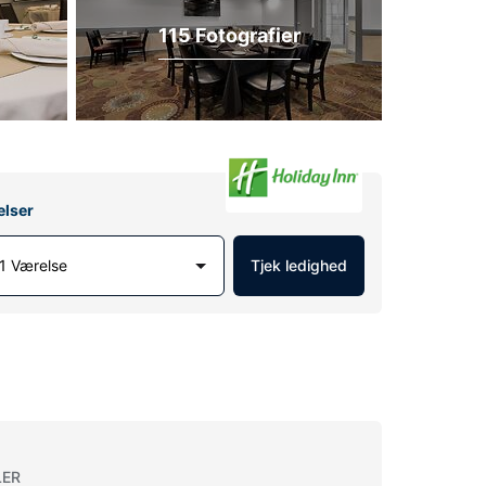
115 Fotografier
elser
1 Værelse
Tjek ledighed
LER