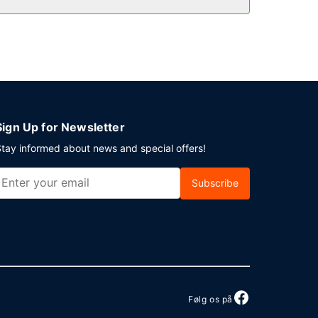
on. Planlægger du et arrangement i
g 9 mødelokaler. Selvstændig parkering
Sign Up for Newsletter
tay informed about news and special offers!
Subscribe
Følg os på