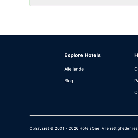
Andre faciliteter
Gæsterne har blandt andet adgang til et døgnåbe
Peterborough? På dette hotel er der et område p
(tillægsgebyr) er til rådighed på stedet.
Explore Hotels
H
Alle lande
O
Blog
P
O
Ophavsret © 2001 - 2026
HotelsOne
. Alle rettigheder re