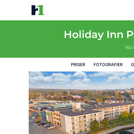
Holiday Inn Peterborough-Waterfront, ON
Priser
Fotografier
Gæstevurderinger
Kort
Hotel
Holiday Inn 
150
PRISER
FOTOGRAFIER
G