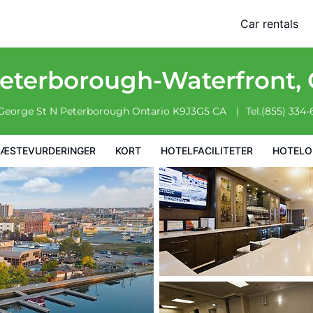
 by IHG
Car rentals
faciliteter
Hoteloplysninger
Hotelregler
Peterborough-Waterfront,
 George St N
Peterborough
Ontario
K9J3G5
CA
Tel.
(855) 334
ÆSTEVURDERINGER
KORT
HOTELFACILITETER
HOTELO