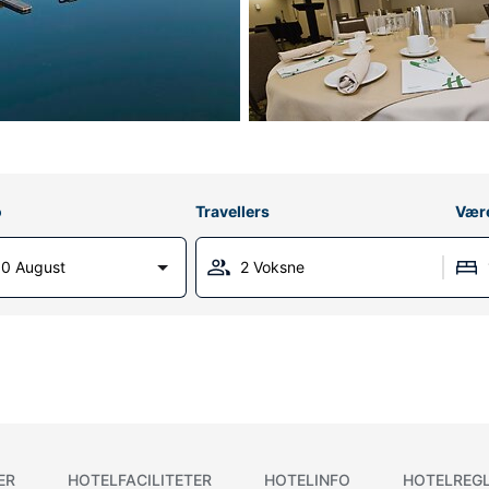
o
Travellers
Vær
0 August
2 Voksne
ER
HOTELFACILITETER
HOTELINFO
HOTELREG