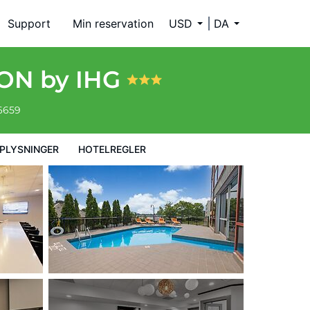
Support
Min reservation
USD
DA
 ON by IHG
-6659
PLYSNINGER
HOTELREGLER