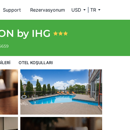
Support
Rezervasyonum
USD
TR
 ON by IHG
-6659
ILERI
OTEL KOŞULLARI