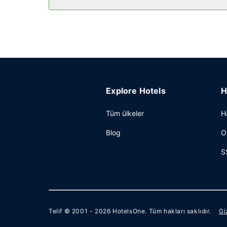
Diğer güzellikler
Misafirler için 24 saat açık ofis, kuru temizleme
Bu otel misafirlerimize 11022 ayak kare alanda kon
Explore Hotels
H
Tüm ülkeler
H
Blog
O
S
Telif © 2001 - 2026
HotelsOne
. Tüm hakları saklıdır.
Gi