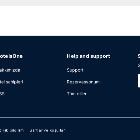
/çamaşır yıkama servisi ve 24 saat açık resepsiyon mevcuttur. Peterbo
ferans alanı ve 9 toplantı odası sunmaktadır. (ücretli) otopark vardır
otelsOne
Help and support
S
akkımızda
Support
tel sahipleri
Rezervasyonum
SS
Tüm diller
zlilik bildirimi
Şartlar ve koşullar