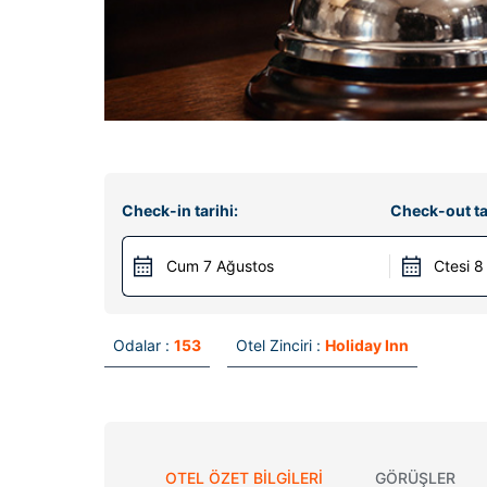
Check-in tarihi:
Check-out ta
Cum 7 Ağustos
Ctesi 8
Odalar :
153
Otel Zinciri :
Holiday Inn
OTEL ÖZET BILGILERI
GÖRÜŞLER