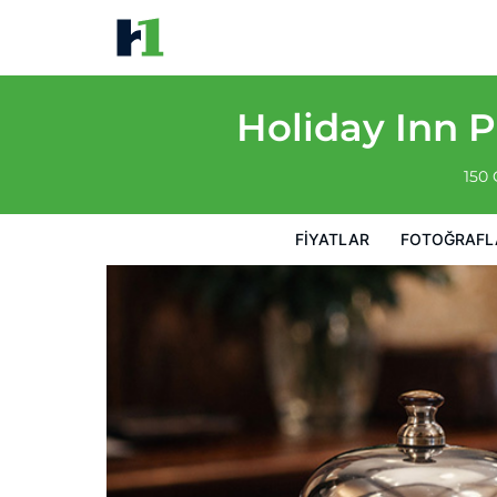
Holiday Inn Peterborough-Waterfront, ON
Fiyatlar
Fotoğraflar
Görüşler
Harita
Otel Özellik
Holiday Inn 
150
FIYATLAR
FOTOĞRAFL