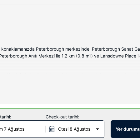
G konaklamanızda Peterborough merkezinde, Peterborough Sanat Gale
eterborough Anıtı Merkezi ile 1,2 km (0,8 mil) ve Lansdowne Place il
Misafirlerimize ücretsiz kablolu ve kablosuz internet erişimi sunulmak
 ücretsiz banyo/kozmetik ürünleri ve saç kurutma makinesi vardır. Mi
e kolaylıklar sunulmaktadır.
adır. Bu otelde misafirler için ayrıca ücretsiz kablosuz İnternet, balo
arihi:
Check-out tarihi:
 2 restoran var. Barda/oturma salonunda misafirlerimize içecek servis
m 7 Ağustos
Ctesi 8 Ağustos
Yer durumu
.