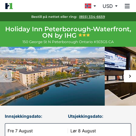
USD
Bestill på nettet eller ring:
(855) 334-6659
Holiday Inn Peterborough-Waterfront,
ON by IHG
150 George St N
Peterborough
Ontario
K9J3G5
CA
Innsjekkingsdato:
Utsjekkingsdato:
Fre 7 August
Lør 8 August