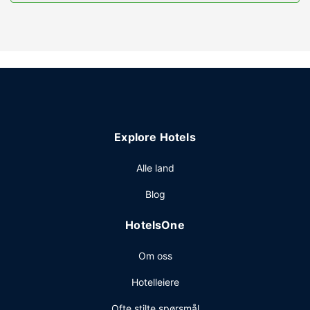
Fasiliteter på eiendommen
Nyt rekreasjonsfasiliteter som en badstue og et
treningssenter. Dette hotellet har dessuten wi-fi (inkludert),
ballsal og salgsautomat.
Restaurant
Spis deg god og mett på Gazebo, en av dette hotellets 2
restauranter. Stedet har en bar/lounge hvor du kan slukke
tørsten med din yndlingsdrink. Komplett frokost tilbys
Explore Hotels
daglig fra kl. 06.30 til kl. 11.00 mot et tillegg.
Andre fasiliteter
Alle land
Gjester har tilgang til blant annet et døgnåpent
Blog
forretningssenter, renseri-/vaskeritjenester og en
døgnåpen resepsjon. Planlegger du en event i
HotelsOne
Peterborough? Som en av dette hotellet sine gjester tilbys
du møte- og konferanserom på opp til 1024 kvadratmeter,
Om oss
blant annet konferanserom og 9 møterom. Gjestene tilbys
ubetjent parkering (mot et tillegg) på stedet.
Hotelleiere
Ofte stilte spørsmål