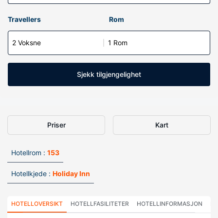
Travellers
Rom
2 Voksne
1 Rom
Sjekk tilgjengelighet
Priser
Kart
Hotellrom :
153
Hotellkjede :
Holiday Inn
HOTELLOVERSIKT
HOTELLFASILITETER
HOTELLINFORMASJON
HO