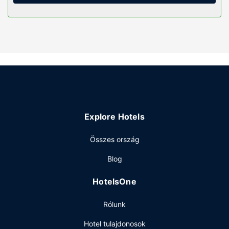
ingyenes vezetékes internet-hozzáférés is elérhető. A(z)
privát fürdőszoba (kizárólag azok, melyekben van
zuhanyzó/kád kombinációja is) felszerelései közé tartozik
ingyenes piperecikkek és hajszárító. A kényelmi
felszerelések és szolgáltatások közé tartozik telefon,
széfek és íróasztal is.
Az ingatlanhoz tartozó felszereltség
A szálláshely kínálta egyéb szolgáltatások és
létesítmények közé tartozik ingyenes wifihozzáférés és
bankett-terem.
Explore Hotels
Étterem
Összes ország
Kóstolj meg valamit Traders menüjéről vagy snackelj
kávézó kínálatából. hotel azokra is gondol, akik inkább a
Blog
szobájukban maradnának: 24 órás szobaszerviz. A
szálláshely területén található bár/társalgó finomabbnál is
HotelsOne
finomabb italokkal várja a vendégeket. Teljes reggelit
szolgálnak fel hétköznapokon 4:00 és 9:00 között, ill.
Rólunk
hétvégente felár ellenében 5:00 és 10:00 között.
Egyéb felszereltség
Hotel tulajdonosok