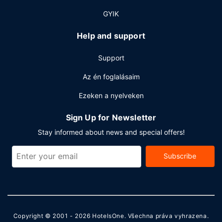
A szálláshelyen business center, ingyenes újságok és
GYIK
vegytisztítási/ruhatisztítási szolgáltatások is igénybe
vehető. A(z) hotel 18 rendezvénytermet kínál különböző
Help and support
események lebonyolítására. Az autóval érkező vendégek
számára egyéni parkolás (felár ellenében) biztosított a
Support
helyszínen.
Az én foglalásaim
Ezeken a nyelveken
Sign Up for Newsletter
Stay informed about news and special offers!
Subscribe
Copyright © 2001 - 2026
HotelsOne
. Všechna práva vyhrazena.