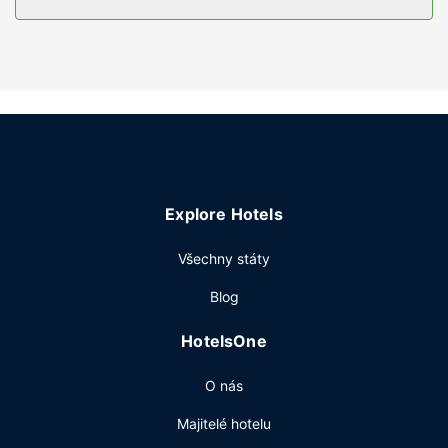
Vybavení nemovitosti
K nabídce hotelu patří bezdrátový internet zdarma a
společenský sál.
Restaurace
Když dostanete hlad, bude vám k dispozici nejen
restaurace Traders a kavárna, ale také 24hodinová
pokojová služba, chcete-li zůstat v pohodlí svého pokoje.
Chcete-li si vychutnat svůj oblíbený nápoj, bude vám k
Explore Hotels
dispozici bar/salonek. Za malý příplatek budete zváni na
kompletní snídani, která se podává ve všední dny od 4:00
Všechny státy
do 9:00 a o víkendu od 5:00 do 10:00.
Další vybavení
Blog
Hostům jsou k dispozici business centrum, zapůjčení novin
HotelsOne
ve vestibulu a čistírna oděvů. Obchodní a společenské
akce lze pořádat v 18 zasedacích místnostech. Přímo v
O nás
areálu je hostům k dispozici samostatné parkování (za
příplatek).
Majitelé hotelu