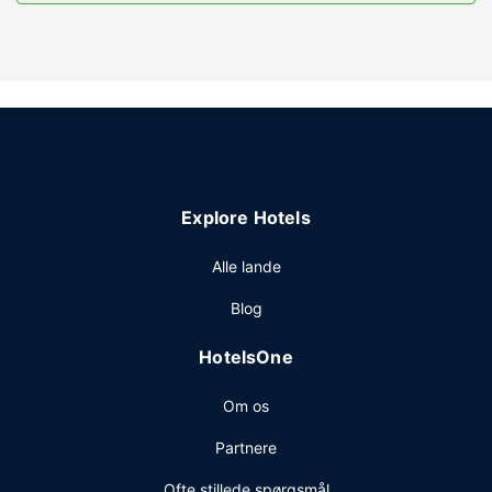
Gør brug af praktiske faciliteter, inklusive gratis trådløs
internetadgang og festsal.
Restaurant
Nyd et måltid på Traders, eller køb snacks på stedets
kaffebar/café. dette hotel tilbyder også roomservice
døgnet rundt. Tag forbi baren/loungen, hvor du kan slukke
tørsten med din yndlingsdrink. Fuld morgenmad serveres
på hverdage fra kl. 04.00 til kl. 09.00 og i weekenderne
Explore Hotels
fra kl. 05.00 til kl. 10.00 mod et gebyr.
Andre faciliteter
Alle lande
Gæsterne har blandt andet adgang til et forretningscenter,
Blog
gratis aviser i lobbyen og renseri/vaskeservice. Dette hotel
har 18 møde- og konferencelokaler til rådighed.
HotelsOne
Selvstændig parkering (tillægsgebyr) er til rådighed på
stedet.
Om os
Partnere
Ofte stillede spørgsmål