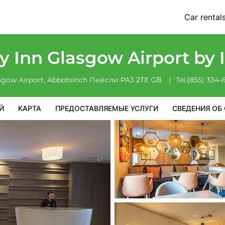
Car rental
доставляемые услуги
Сведения об отеле
Порядок проживан
y Inn Glasgow Airport by
sgow Airport, Abbotsinch
Пейсли
PA3 2TE
GB
Tel.
(855) 334-
Й
КАРТА
ПРЕДОСТАВЛЯЕМЫЕ УСЛУГИ
СВЕДЕНИЯ ОБ 