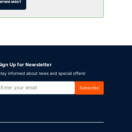
личие мест
остям круглосуточное обслуживание номеров.
полный): по будним дням с 4:00 до 9:00, по
 прачечная. Отель предлагает вам 18
 дополнительную плату).
Sign Up for Newsletter
tay informed about news and special offers!
Subscribe