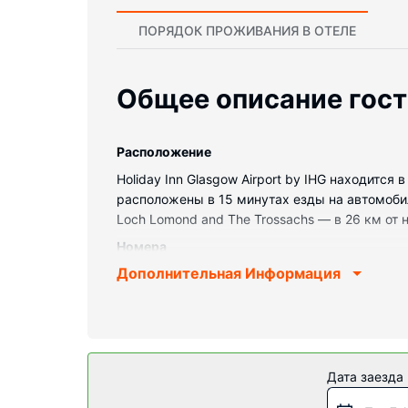
ПОРЯДОК ПРОЖИВАНИЯ В ОТЕЛЕ
Общее описание гос
Pасположение
Holiday Inn Glasgow Airport by IHG находится 
расположены в 15 минутах езды на автомоби
Loch Lomond and The Trossachs — в 26 км от н
Номера
Дополнительная Информация
Почувствуйте себя как дома в одном из 300 
дадут вам скучать, а бесплатный проводной 
ванна. Предоставляются бесплатные туалетн
столы.
Особенности объекта
Дата заезда
Гостям предоставляются такие услуги и удоб