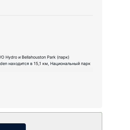
O Hydro и Bellahouston Park (парк)
en находится в 15,1 км, Национальный парк
овое телевидение и игровая приставка не
венные ванные комнаты, совмещенные душ и
а и услуги: телефон, сейфы и письменные
ый зал.