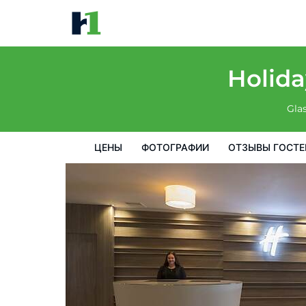
Holiday Inn Glasgow Airport by IHG
цены
Фотографии
Отзывы гостей
Карта
Пре
Holida
Gla
ЦЕНЫ
ФОТОГРАФИИ
ОТЗЫВЫ ГОСТЕ