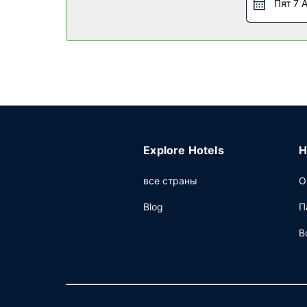
Пят 7 
Ресторан
Зайдите в ресторан Traders или кофейня/каф
Загляните в бар/лаунж и утолите жажду свои
выходным дням с 5:00 до 10:00.
Другие особенности
Для удобства гостей предоставляется следую
конференц-зала(-ов) для проведения встреч 
Explore Hotels
H
все страны
О
Blog
П
В