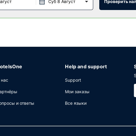
Август
Суб 8 Август
Проверить на
е, предлагающий легкие закуск. Этот отель также предлагает г
м любимым напитком. За отдельную плату предлагается завтрак (
щее: бизнес-центр, бесплатные газеты в холле и химчистка или
и мероприятий. Предоставляется самостоятельная парковка (за
otelsOne
Help and support
S
 нас
Support
артнёры
Мои заказы
опросы и ответы
Все языки