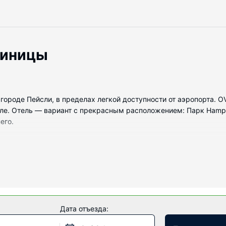
тиницы
в городе Пейсли, в пределах легкой доступности от аэропорта. OV
ле. Отель — вариант с прекрасным расположением: Парк Hampd
его.
номеров, где установлены плоскоэкранные телевизоры. Спутник
доступ в интернет позволит всегда оставаться на связи. Собст
ые принадлежности и фен. Предоставляются следующие удобств
Дата отъезда:
ства как бесплатный беспроводной доступ в интернет и банкетн