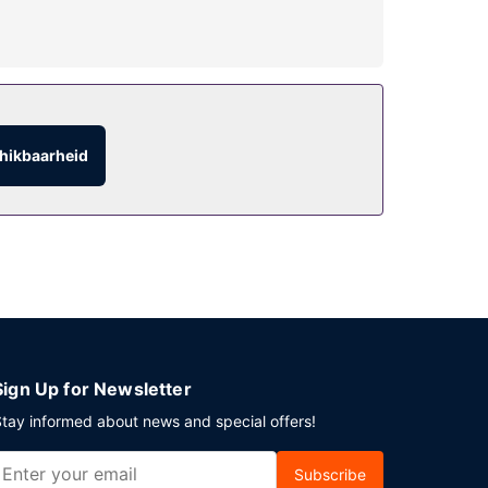
24-uurs fitnesscentrum. Dit hotel bevat ook
hikbaarheid
t beschikbaar van 06.00 uur tot 10.00 uur.
erentieruimte en vergaderruimtes zijn enkele van
Sign Up for Newsletter
tay informed about news and special offers!
Subscribe