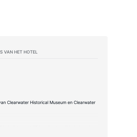
S VAN HET HOTEL
en van Clearwater Historical Museum en Clearwater
abelinternet blijf je online terwijl kabelzenders
 zijn bijvoorbeeld een bureau, een zitruimte en