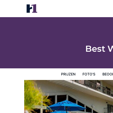
Best Western Lodge At River's Edge
Prijzen
Foto's
Beoordelingen
Kaart
Hotelfacilit
Best 
PRIJZEN
FOTO'S
BEOO