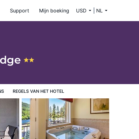
Support
Mijn boeking
USD
NL
 Edge
NS
REGELS VAN HET HOTEL