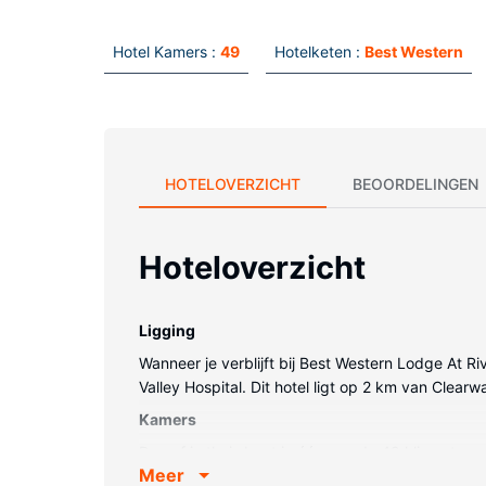
Hotel Kamers :
49
Hotelketen :
Best Western
HOTELOVERZICHT
BEOORDELINGEN
Hoteloverzicht
Ligging
Wanneer je verblijft bij Best Western Lodge At Ri
Valley Hospital. Dit hotel ligt op 2 km van Clea
Kamers
Doe of je thuis bent in één van de 49 klimaatgere
Meer
voor het kijkplezier zorgen. De privébadkamers zi