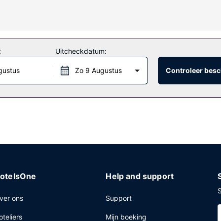
zieningen, met onder meer een binnenzwembad, een bubbelbad en een 
:
Uitcheckdatum:
gustus
Zo 9 Augustus
Controleer besc
bijt geserveerd van 06.00 uur tot 09.00 uur en in het weekend is di
ntrum, een snelle uitcheckservice en een 24-uurs receptie. Een conf
 heb je gratis parkeerplaatsen.
otelsOne
Help and support
S
ver ons
Support
oteliers
Mijn boeking