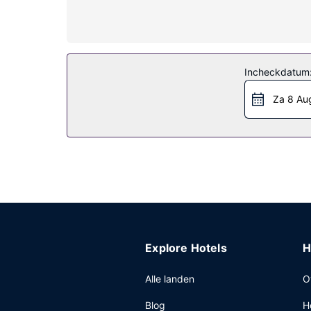
een telefoon met gratis lokale gesprekken.
Algemene voorziening
Profiteer zoveel mogelijk van recreatieve voor
gratis wifi, een picknickplaats en een balzaal.
Incheckdatum
Restaurant
Za 8 Au
Op werkdagen wordt er gratis een uitgebreid ont
Overige voorzieningen
Enkele van de voorzieningen zijn een businessce
de evenementfaciliteiten in dit hotel. Ter plaatse
Explore Hotels
H
Alle landen
O
Blog
H