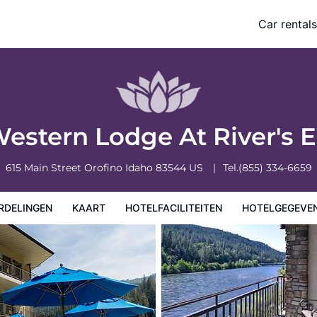
Car rentals
eiten
Hotelgegevens
Regels van het hotel
Western Lodge At River's
615 Main Street
Orofino
Idaho
83544
US
Tel.
(855) 334-6659
RDELINGEN
KAART
HOTELFACILITEITEN
HOTELGEGEVE