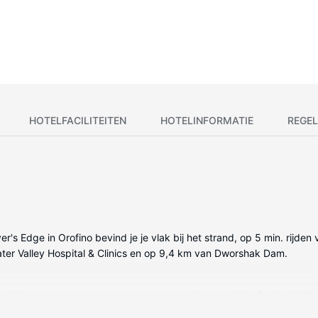
HOTELFACILITEITEN
HOTELINFORMATIE
REGEL
ver's Edge in Orofino bevind je je vlak bij het strand, op 5 min. rijd
rwater Valley Hospital & Clinics en op 9,4 km van Dworshak Dam.
gelde kamers met een magnetron en een lcd-televisie. Dankzij wifi of k
jn uitgerust met gratis toiletartikelen en haardrogers. Voorzieningen