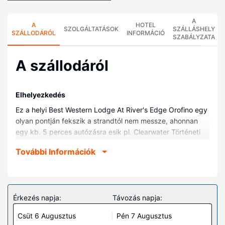
A
A
HOTEL
SZOLGÁLTATÁSOK
SZÁLLÁSHELY
SZÁLLODÁRÓL
INFORMÁCIÓ
SZABÁLYZATA
A szállodáról
Elhelyezkedés
Ez a helyi Best Western Lodge At River's Edge Orofino egy
olyan pontján fekszik a strandtól nem messze, ahonnan
egy kb. 5 perces autózásra esik pl. Clearwater Történeti
Múzeum vagy Clearwater Valley Kórház. Ez a helyi hotel
További Információk
kb. 2 km-re található Clearwater Valley Kórház és Klinikák,
ill. 9,4 km-re Dworshak gát helyszíneitől.
Szobák
Helyezze magát kényelembe a(z) 49 légkondicionált
Érkezés napja:
Távozás napja:
szoba egyikében, melyekben mikrohullámú sütők és LCD-
Csüt 6 Augusztus
Pén 7 Augusztus
televíziók is található. Kapcsolatban maradhat barátaival,