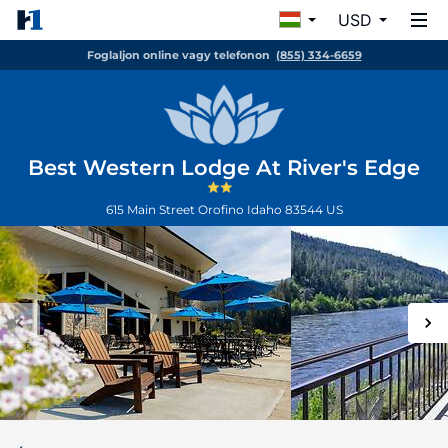
USD
Foglaljon online vagy telefonon
(855) 334-6659
Best Western Lodge At River's Edge
615 Main Street
Orofino
Idaho
83544
US