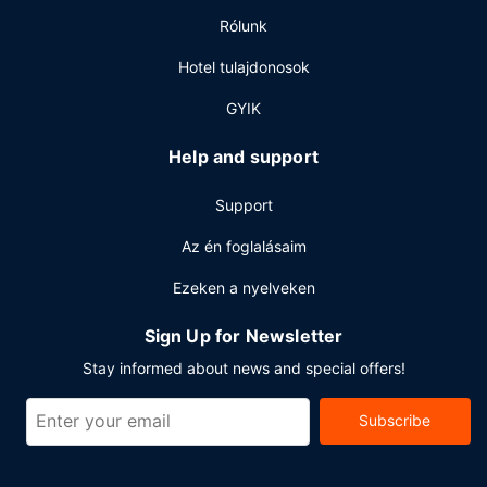
Egyéb felszereltség
Rólunk
A szálláshelyen business center, gyorsított kijelentkezési
Hotel tulajdonosok
lehetőség és 24 órában nyitva tartó recepció is igénybe
vehető. A(z) hotel több rendezvénytermet – konferenciatér
GYIK
és tárgyalótermek – kínál különböző események
lebonyolítására. Az autóval érkező vendégek számára
Help and support
ingyenes egyéni parkolás biztosított a helyszínen.
Support
Az én foglalásaim
Ezeken a nyelveken
Sign Up for Newsletter
Stay informed about news and special offers!
Subscribe