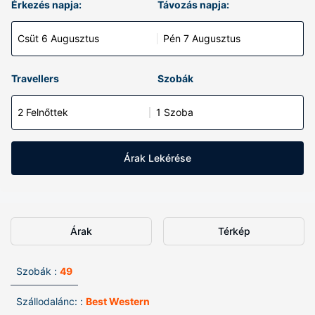
Érkezés napja:
Távozás napja:
Csüt 6 Augusztus
Pén 7 Augusztus
Travellers
Szobák
2 Felnőttek
1 Szoba
Árak Lekérése
Árak
Térkép
Szobák :
49
Szállodalánc: :
Best Western