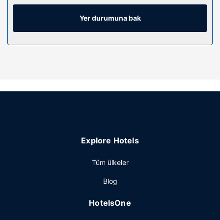
kablolu TV kanalları mevcuttur. Özel banyoda ücretsiz
banyo/kozmetik ürünleri ve saç kurutma makinesi vardır.
Yer durumuna bak
Misafirlerimize masa, ayrı oturma alanı ve telefon ile
ücretsiz şehir içi telefon görüşmesi imkânlar ve kolaylıklar
sunulmaktadır.
Otelin güzelliği
Kapalı havuz, jakuzi ve 24 saat açık spor salonu dâhil
sunulan dinlenme fırsatlarından yararlanın. Bu otelde ayrıca
ücretsiz kablosuz İnternet, piknik alanı ve balo salonu
sunulmaktadır.
Restoran
Explore Hotels
Ücretsiz tam kahvaltı servisi hafta içi 6 ve 9, hafta sonu 6
ve 10 arasında yapılmaktadır.
Tüm ülkeler
Diğer güzellikler
Blog
Misafirler için ofis, hızlı çıkış ve 24 saat açık resepsiyon
mevcuttur. Otelde konferans alanı ve toplantı odaları
HotelsOne
vardır. Ücretsiz otopark vardır.