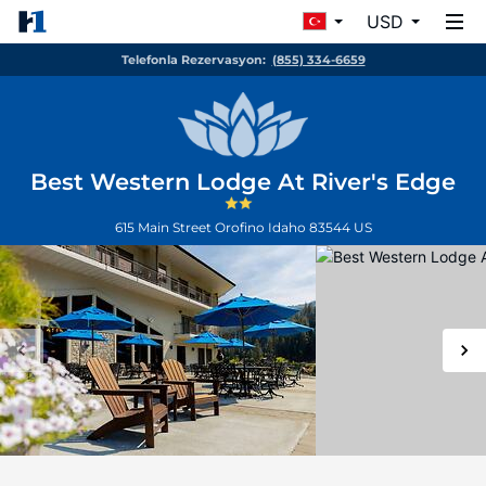
USD
Telefonla Rezervasyon:
(855) 334-6659
Best Western Lodge At River's Edge
615 Main Street
Orofino
Idaho
83544
US