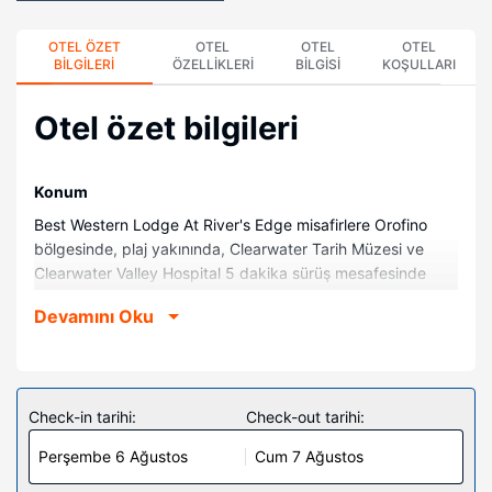
OTEL ÖZET
OTEL
OTEL
OTEL
BILGILERI
ÖZELLIKLERI
BILGISI
KOŞULLARI
Otel özet bilgileri
Konum
Best Western Lodge At River's Edge misafirlere Orofino
bölgesinde, plaj yakınında, Clearwater Tarih Müzesi ve
Clearwater Valley Hospital 5 dakika sürüş mesafesinde
konaklama fırsatı sunuyor. Bu otel Clearwater Valley
Devamını Oku
Hospital & Clinics ile 1,2 mi (2 km) ve Dworshak Barajı ile
5,8 mi (9,4 km) mesafede.
Odalar
Misafirlerimizin konforu ve rahatı için 49 klimalı oda
Check-in tarihi:
Check-out tarihi:
mikrodalga fırın ve LCD televizyon bulunmaktadır.
Perşembe 6 Ağustos
Cum 7 Ağustos
Misafirlerimize ücretsiz kablolu ve kablosuz internet erişimi
sunulmaktadır. Misafirlerimizin iyi vakit geçirebilmesi için