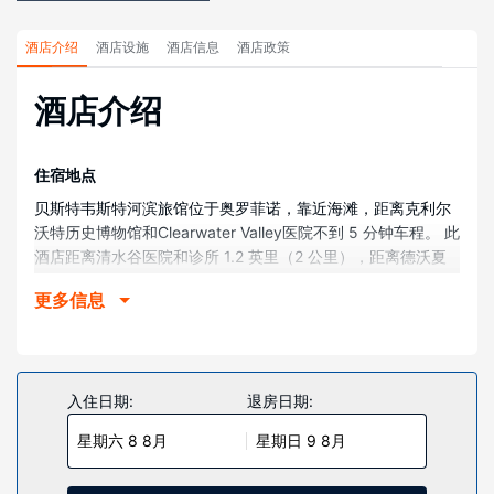
酒店介绍
酒店设施
酒店信息
酒店政策
酒店介绍
住宿地点
贝斯特韦斯特河滨旅馆位于奥罗菲诺，靠近海滩，距离克利尔
沃特历史博物馆和Clearwater Valley医院不到 5 分钟车程。 此
酒店距离清水谷医院和诊所 1.2 英里（2 公里），距离德沃夏
克坝 5.8 英里（9.4 公里）。
更多信息
客房
有 49 间空调客房提供微波炉和液晶电视；您定能在旅途中找
到家的舒适。提供免费有线和无线上网，方便您与朋友保持联
系；另提供有线频道，可满足您的娱乐需求。私人浴室提供免
入住日期:
退房日期:
费洗浴用品和吹风机。便利设施包括书桌和独立的起居区，以
星期六 8 8月
星期日 9 8月
及带有免费市内通话的电话。
物业设施