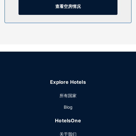
您可充分利用酒店提供的度假设施，例如室内游泳池、热水浴
查看空房情况
缸和24 小时健身中心。此酒店还提供免费 WiFi、野餐区和舞
厅。
餐厅
免费全套早餐供应时间为：周一至周五 06:00 至 09:00，周末
06:00 至 10:00。
其他设施
特色服务/设施包括商务中心、快速退房和24 小时前台服务。
这家酒店的活动设施包括会议场地和会议室。酒店提供免费自
助停车。
Explore Hotels
所有国家
Blog
HotelsOne
关于我们