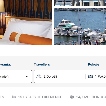
wania:
Travellers
Pokoje
erpień
2 Dorośli
1 Pokó
TS
25+ YEARS OF EXPERIENCE
24/7 MULTILINGU