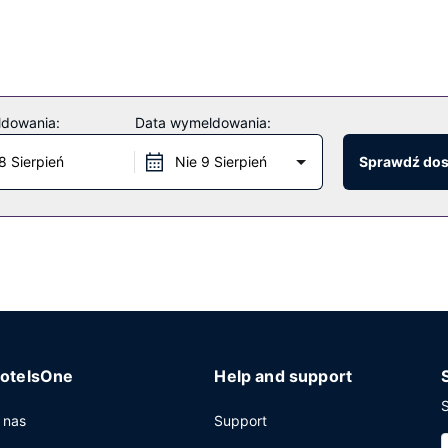
ldowania:
Data wymeldowania:
8 Sierpień
Nie 9 Sierpień
Sprawdź do
otelsOne
Help and support
S
 nas
Support