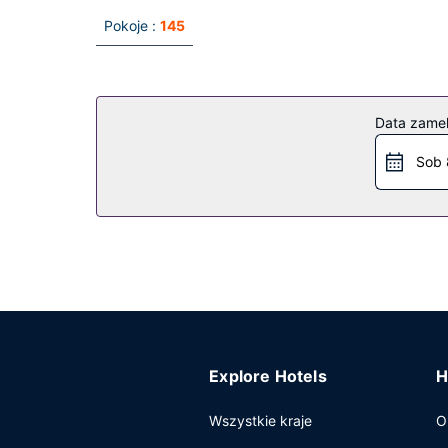
Pokoje :
145
Data zame
Sob 
Explore Hotels
H
Wszystkie kraje
O