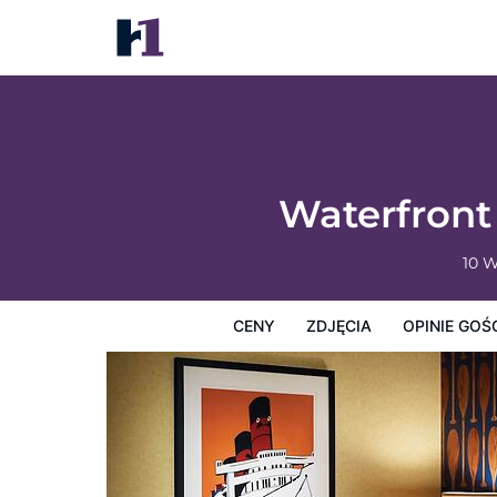
Waterfront Hotel, part of JdV by Hyatt (1
Ceny
Zdjęcia
Opinie Gości
Mapę
Usługi Hotel
Waterfront 
10 W
CENY
ZDJĘCIA
OPINIE GOŚ