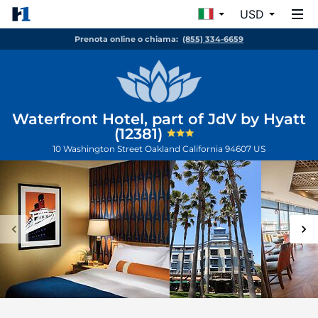
USD
Prenota online o chiama:
(855) 334-6659
Waterfront Hotel, part of JdV by Hyatt
(12381)
10 Washington Street
Oakland
California
94607
US