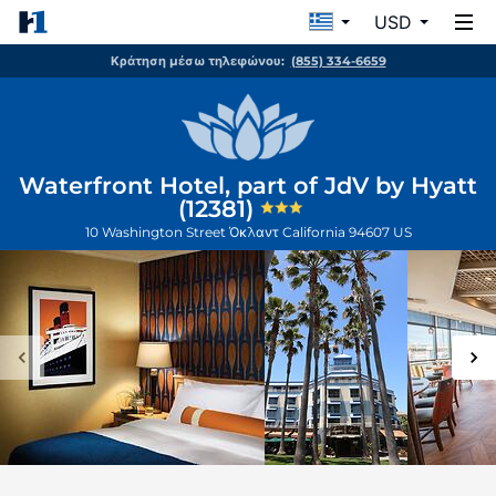
USD
Κράτηση μέσω τηλεφώνου:
(855) 334-6659
Waterfront Hotel, part of JdV by Hyatt
(12381)
10 Washington Street
Όκλαντ
California
94607
US