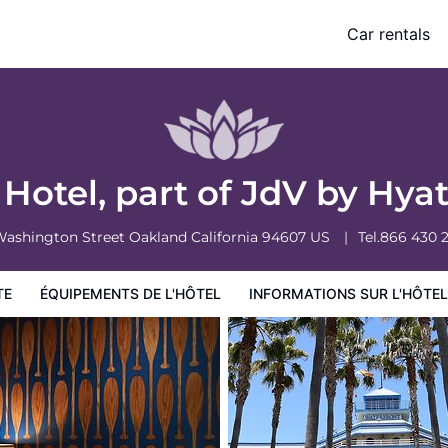
2381)
Car rentals
ormations sur l'hôtel
Conditions de l'hôtel
Hotel, part of JdV by Hyat
Washington Street
Oakland
California
94607
US
Tel.
866 430 
TE
ÉQUIPEMENTS DE L'HÔTEL
INFORMATIONS SUR L'HÔTEL