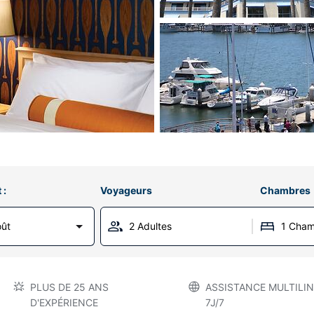
 :
Voyageurs
Chambres
oût
2 Adultes
1 Cha
PLUS DE 25 ANS
ASSISTANCE MULTILIN
D'EXPÉRIENCE
7J/7