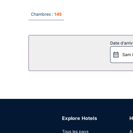
Chambres :
145
Date d'arriv
Sam 
Explore Hotels
H
Tous les pays
A