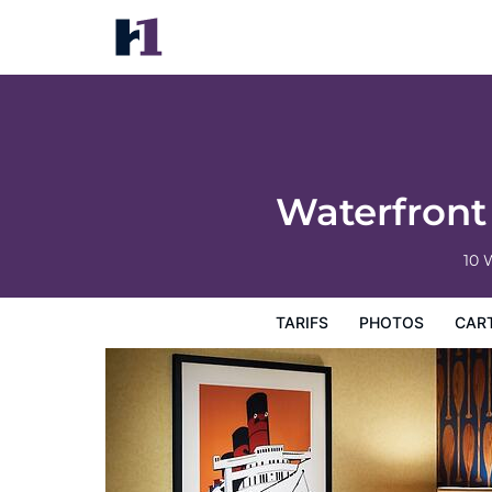
Waterfront Hotel, part of JdV by Hyatt (1
Tarifs
Photos
Carte
Équipements de l'hôtel
Inf
Waterfront 
10 
TARIFS
PHOTOS
CAR