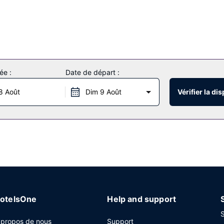
ée :
Date de départ :
8 Août
Dim 9 Août
Vérifier la dis
otelsOne
Help and support
S
 propos de nous
Support