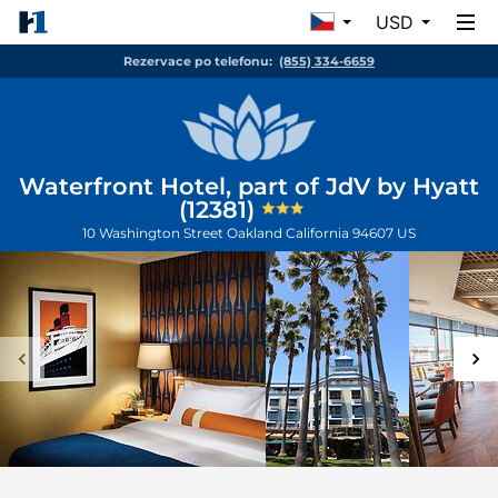
USD
Rezervace po telefonu:
(855) 334-6659
Waterfront Hotel, part of JdV by Hyatt
(12381)
10 Washington Street
Oakland
California
94607
US