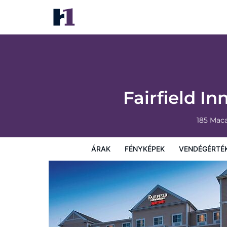
Fairfield Inn & Suites by Marriott New Bed
Árak
Fényképek
Vendégértékelések
Térkép
Sz
Fairfield I
185 Mac
ÁRAK
FÉNYKÉPEK
VENDÉGÉRTÉ