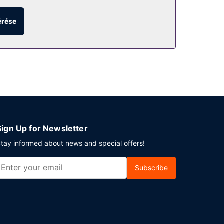
agy a(z) 24 órában nyitva tartó fitneszterem. A
égek könnyedén eljuthatnak a közeli
érése
óbálni a helyi étterem ajánlatát vagy
gálnak fel ingyenes reggeli naponta.
génybe vehető. A(z) hotel több rendezvénytermet –
ingyenes egyéni parkolás biztosított a
Sign Up for Newsletter
tay informed about news and special offers!
Subscribe