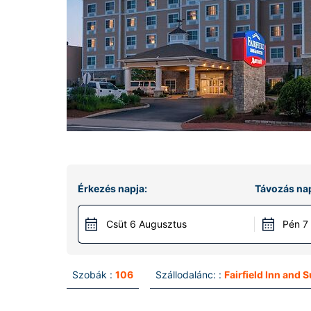
Érkezés napja:
Távozás nap
Csüt 6 Augusztus
Pén 7
Szobák :
106
Szállodalánc: :
Fairfield Inn and S