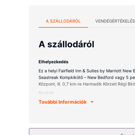
A SZÁLLODÁRÓL
VENDÉGÉRTÉKELÉS
A szállodáról
Elhelyezkedés
Ez a helyi Fairfield Inn & Suites by Marriott Ne
Seastreak Kompkikötő – New Bedford vagy 5 percr
Központ, ill. 0,7 km-re Harmadik Körzeti Régi Bíró
Szobák
További Információk
Helyezze magát kényelembe a(z) 106 légkondicio
internetkapcsolat ingyenes, továbbá 32 hüvelyk
azok, melyekben van fürdőkád vagy zuhanyzó is) 
tartozik telefon, íróasztal és kávé-/teafőzők is.
Az ingatlanhoz tartozó felszereltség