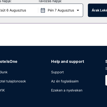
 napja:
Távozás napja:
ítményeket és szolgáltatásokat, mint például a(z) beltéri medence, v
nek a következők: ingyenes wifihozzáférés és bankett-terem. A vend
süt 6 Augusztus
Pén 7 Augusztus
Árak Lek
 járatokat biztosít.
endégei több étkezési lehetőség közül is választhatnak. Érdemes kipr
r/delikát választékából. Ingyenes kontinentális reggeli reggelit szol
áférés, business center és gyorsított kijelentkezési lehetőség is i
öző események lebonyolítására. Az autóval érkező vendégek számára 
otelsOne
Help and support
S
ólunk
Support
otel tulajdonosok
Az én foglalásaim
YIK
Ezeken a nyelveken