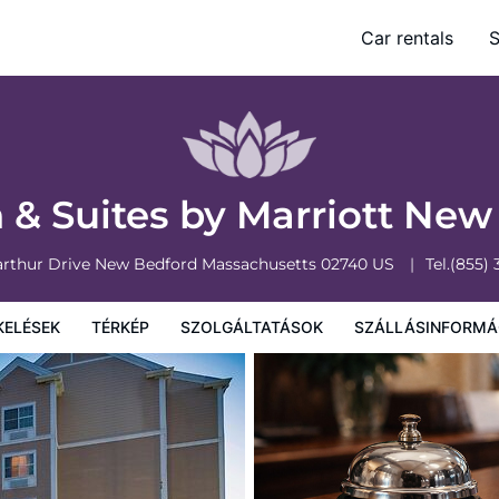
ford
Car rentals
S
olgáltatások
Szállásinformáció
A szálláshely szabályzata
nn & Suites by Marriott Ne
arthur Drive
New Bedford
Massachusetts
02740
US
Tel.
(855)
KELÉSEK
TÉRKÉP
SZOLGÁLTATÁSOK
SZÁLLÁSINFORMÁ