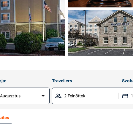
ja:
Travellers
Szob
 Augusztus
2 Felnőttek
uites