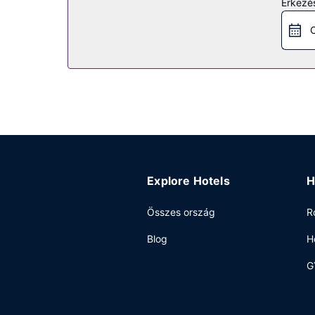
Érkezés
Élvezze ki a szálláshely kínálta szabadidős létes
hotel kiegészítő szolgáltatásai között szerepel
C
látványosságokhoz, hiszen a szálláshely ingyenes
Étterem
Fairfield Inn & Suites by Marriott New Bedford v
szemezgetni a szintén helyben található snack bá
Egyéb felszereltség
A szálláshelyen ingyenes vezetékes internet-hozz
konferenciatér és tárgyalótermek – kínál különb
helyszínen.
Explore Hotels
H
Összes ország
R
Blog
H
G