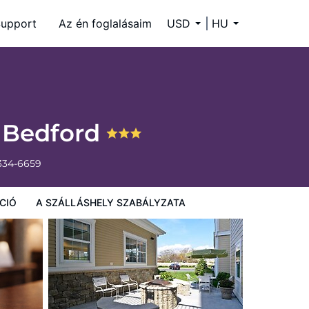
upport
Az én foglalásaim
USD
HU
w Bedford
 334-6659
CIÓ
A SZÁLLÁSHELY SZABÁLYZATA