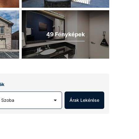
49 Fényképek
ák
1 Szoba
Árak Lekérése