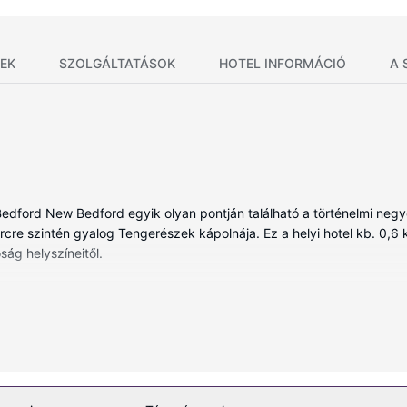
EK
SZOLGÁLTATÁSOK
HOTEL INFORMÁCIÓ
A 
w Bedford New Bedford egyik olyan pontján található a történelmi ne
e szintén gyalog Tengerészek kápolnája. Ez a helyi hotel kb. 0,6 k
ság helyszíneitől.
nált szoba egyikében, melyekben hűtőszekrény és mikrohullámú sütők
 képátmérőjű méretű okostévé és kábelcsatornák gondoskodnak a szó
felszerelései közé tartozik ingyenes piperecikkek és hajszárító. A 