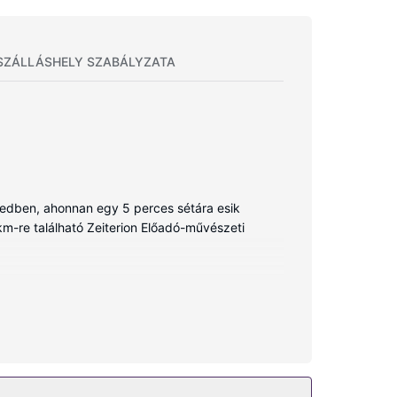
SZÁLLÁSHELY SZABÁLYZATA
gyedben, ahonnan egy 5 perces sétára esik
m-re található Zeiterion Előadó-művészeti
 is található. A vezetékes és vezeték nélküli
rakozásról. A(z) privát fürdőszoba (kizárólag
kényelmi felszerelések és szolgáltatások közé