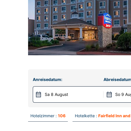
Anreisedatum:
Abreisedatum
Sa 8 August
So 9 Au
Hotelzimmer :
106
Hotelkette :
Fairfield Inn and