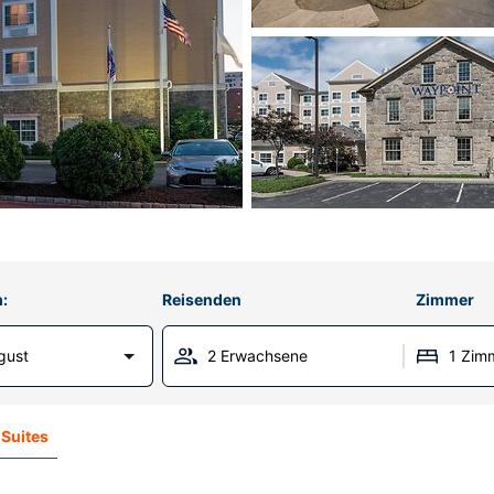
:
Reisenden
Zimmer
gust
2 Erwachsene
1 Zim
 Suites