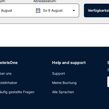
tum:
Abreisedatum:
 August
So 9 August
Verfügbarkei
etet seinen Gästen ein Restaurant mit hervorragender Küche. Alternat
gang per Kabel, ein Businesscenter und ein Express-Check-out. Für 
. Vor Ort gibt es Folgendes: Parken ohne Service (kostenlos).
otelsOne
Help and support
S
ber uns
Support
otelinhaber
Meine Buchung
äufig gestellte Fragen
Alle Sprachen