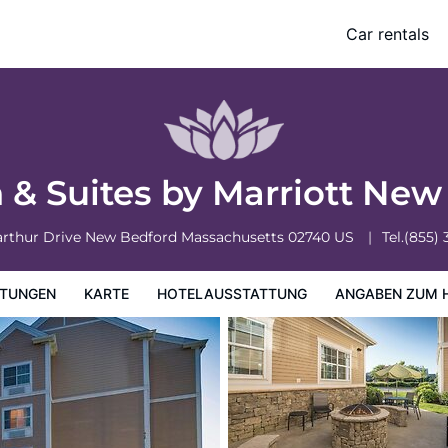
ford
Car rentals
ung
Angaben zum Hotel
Hotelrichtlinien
nn & Suites by Marriott Ne
arthur Drive
New Bedford
Massachusetts
02740
US
Tel.
(855)
TUNGEN
KARTE
HOTELAUSSTATTUNG
ANGABEN ZUM 