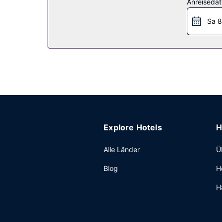
Anreiseda
Restaurant
Sa 8
Fairfield Inn & Suites by Marriott New Bedford bi
kontinentales Frühstück wird täglich angeboten.
Sonstige Einrichtungen
Zum Angebot gehören ein kostenloser Internetzu
zur Verfügung: Konferenzfläche und Tagungsräume
Explore Hotels
H
Alle Länder
Ü
Blog
H
H