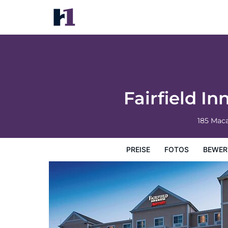
Fairfield Inn & Suites by Marriott New Bed
Preise
Fotos
Bewertungen
Karte
Hotelausstatt
Fairfield I
185 Mac
PREISE
FOTOS
BEWER