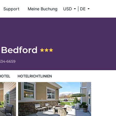
Support
Meine Buchung
USD
DE
w Bedford
 334-6659
HOTEL
HOTELRICHTLINIEN