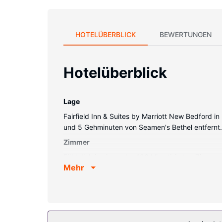
HOTELÜBERBLICK
BEWERTUNGEN
Hotelüberblick
Lage
Fairfield Inn & Suites by Marriott New Bedford 
und 5 Gehminuten von Seamen's Bethel entfernt. D
Zimmer
Fühl dich in einem der 106 klimatisierten Zimme
Mehr
Zoll Smart-TVs mit Kabelempfang sorgen für Unt
und Haartrockner verfügen. Zur Austattung gehö
Ausstattung der Anlage
Verpasse folgende Freizeitmöglichkeiten nicht: 
Bankettsaal. Die nahe liegenden Attraktionen er