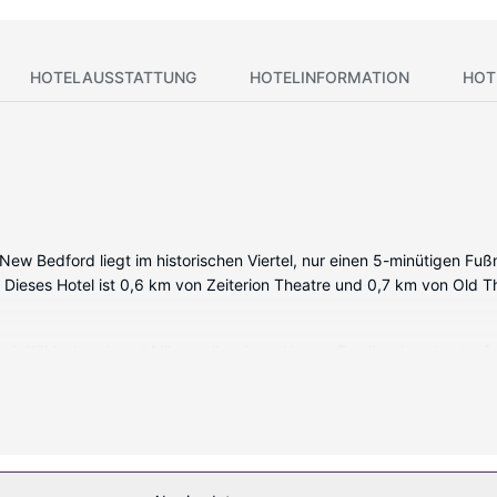
HOTELAUSSTATTUNG
HOTELINFORMATION
HOT
in New Bedford liegt im historischen Viertel, nur einen 5-minütigen 
ieses Hotel ist 0,6 km von Zeiterion Theatre und 0,7 km von Old Thi
r mit Kühlschrank und Mikrowelle wie zu Hause. Es gibt einen kosten
erhaltung. Es sind eigene Badezimmer mit Badewannen oder Duschen 
ren Telefone ebenso wie Schreibtische und Wasserkocher mit Kaffe
Innenpool und Fitnessbereich (rund um die Uhr geöffnet). Zu den Hi
reichst du mit dem kostenfreien Shuttle in die Umgebung.