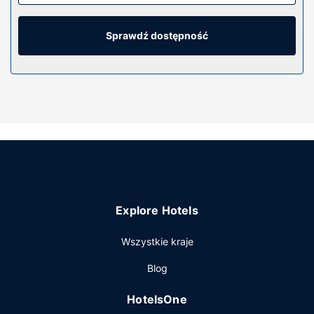
Poczuj się jak w domu w 106 klimatyzowanych pokojach,
których wyposażenie to lodówka i kuchenka mikrofalowa.
Bezpłatny przewodowy i bezprzewodowy dostęp do
Sprawdź dostępność
internetu zapewni łączność ze światem, a 32-cal.
Telewizory Smart TV i telewizja kablowa — rozrywkę.
Prywatna łazienka — wyposażenie: wanny lub prysznice,
bezpłatne przybory toaletowe i suszarki do włosów.
Udogodnienia obejmują telefon oraz biurka i zestawy do
parzenia kawy i herbaty.
Udogodnienia w obiekcie
Dostępne udogodnienia rekreacyjne to basen kryty i
całodobowe centrum fitness. Ten hotel oferuje również
udogodnienia takie jak bezpłatny bezprzewodowy dostęp
Explore Hotels
do internetu i sala bankietowa. Do dyspozycji gości jest
bezpłatny wahadłowy autobus kursujący do pobliskich
Wszystkie kraje
atrakcji.
Restauracja
Blog
W obiekcie Fairfield Inn & Suites by Marriott New Bedford
HotelsOne
posiłki serwuje restauracja, a przekąski — bar