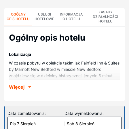
ZASADY
OGÓLNY
USŁUGI
INFORMACJA
DZIAŁALNOŚCI
OPIS HOTELU
HOTELOWE
O HOTELU
HOTELU
Ogólny opis hotelu
Lokalizacja
W czasie pobytu w obiekcie takim jak Fairfield Inn & Suites
by Marriott New Bedford w mieście New Bedford
znajdziesz się w dzielnicy historycznej, jedynie 5 minut
piechotą od atrakcji takiej jak Przystań promowa
Więcej
Seastreak w New Bedford i 5 minut piechotą od miejsca
takiego jak Seamen's Bethel. Hotel znajduje się 0,6 km od
atrakcji takiej jak Centrum Sztuk Scenicznych Zeiterion i
0,7 km od miejsca takiego jak Stary gmach sądu trzeciego
Data zameldowania:
Data wymeldowania:
okręgu.
Pokoje
Pia 7 Sierpień
Sob 8 Sierpień