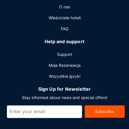
zakąskowy/delikatesy. Hotel oferuje bezpłatne śniadanie
O nas
kontynentalne codziennie.
Pozostałe udogodnienia
Właściciele hoteli
Udogodnienia biznesowe to bezpłatny przewodowy
FAQ
dostęp do internetu, centrum biznesowe oraz ekspresowe
wymeldowanie. Ten obiekt typu hotel zapewnia
Help and support
udogodnienia konferencyjne takie jak pomieszczenia
konferencyjne i sale konferencyjne. Udogodnienia na
Support
miejscu to bezpłatne parkowanie samodzielne.
Moja Rezerwacja
Wszystkie języki
Sign Up for Newsletter
Stay informed about news and special offers!
Subscribe