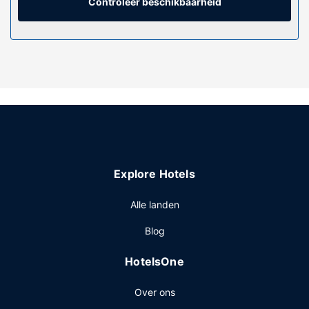
kamers worden dagelijks schoongemaakt.
Controleer beschikbaarheid
Overige voorzieningen
De receptie is tijdens beperkte uren geopend.
Explore Hotels
Alle landen
Blog
HotelsOne
Over ons