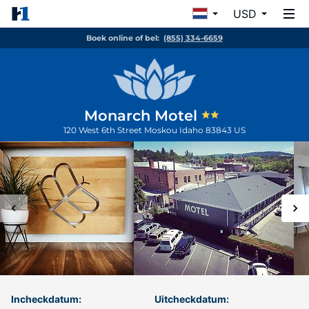
USD
Boek online of bel:
(855) 334-6659
Monarch Motel
120 West 6th Street
Moskou
Idaho
83843
US
Incheckdatum:
Uitcheckdatum: