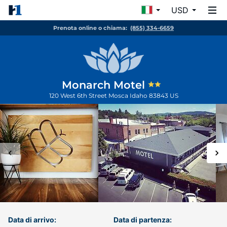
USD
Prenota online o chiama:
(855) 334-6659
Monarch Motel
120 West 6th Street
Mosca
Idaho
83843
US
Data di arrivo:
Data di partenza: