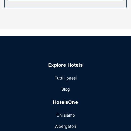
Altre attrattive
La reception è aperta in orario limitato.
Explore Hotels
Tutti i paesi
Blog
HotelsOne
Chi siamo
Albergatori