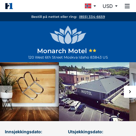
USD
Bestill på nettet eller ring:
(855) 334-6659
Monarch Motel
120 West 6th Street
Moskva
Idaho
83843
US
Innsjekkingsdato:
Utsjekkingsdato: