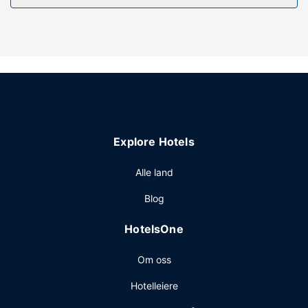
Resepsjonen er kun bemannet i et begrenset antall timer.
Explore Hotels
Alle land
Blog
HotelsOne
Om oss
Hotelleiere