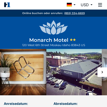
USD
Online buchen oder anrufen:
(855) 334-6659
Monarch Motel
120 West 6th Street
Moskau
Idaho
83843
US
Anreisedatum:
Abreisedatum: