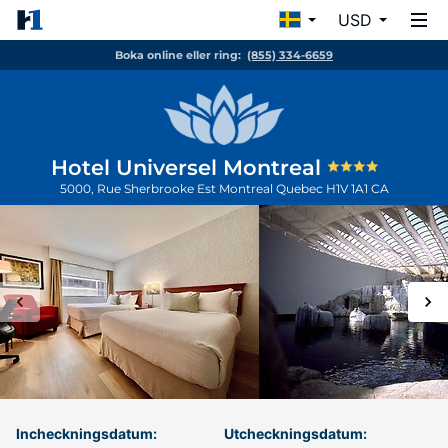
USD
Boka online eller ring:
(855) 334-6659
Hotel Universel Montreal
5000, Rue Sherbrooke Est
Montreal
Quebec
H1V 1A1
CA
Incheckningsdatum:
Utcheckningsdatum: