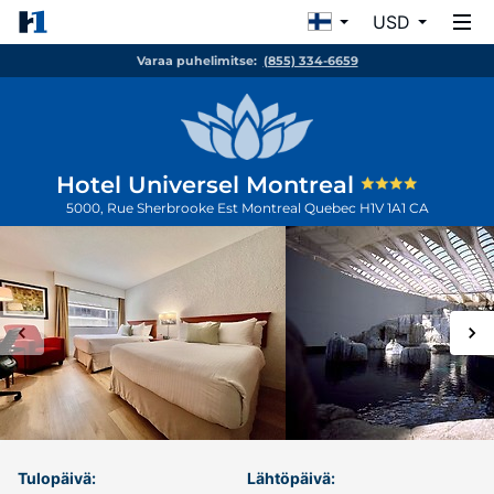
USD
Varaa puhelimitse:
(855) 334-6659
Hotel Universel Montreal
5000, Rue Sherbrooke Est
Montreal
Quebec
H1V 1A1
CA
Tulopäivä:
Lähtöpäivä: