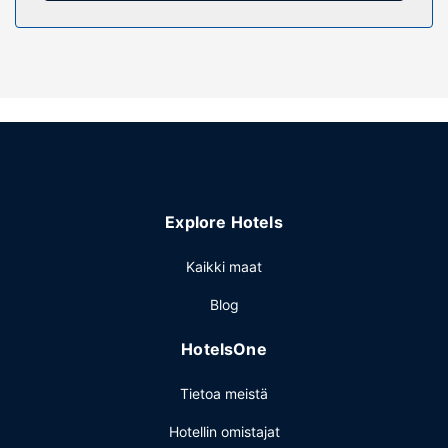
Kiinteistön miellyttävyys
Täyden palvelun kylpylässä voit rentoutua esimerkiksi
hieronnassa. Paikan päällä on lisäksi sisäuima-allas, sauna
sekä kuntosali. Tämän hotellin palveluihin kuuluu muun
muassa ilmainen langaton internetyhteys, concierge-
palvelut ja lahjatavaraliikkeitä/lehtikioskeja.
Ravintola
Majoituspaikan ravintolan, Resto Bar Le Toit Rouge,
Explore Hotels
erikoisuuksiin kuuluu italialainen keittiö. Käytössäsi on
myös baari/aulabaari ja huonepalvelu (rajoitettuina
Kaikki maat
aikoina). Maksullinen englantilainen aamiainen tarjotaan
päivittäin klo 7.00–11.00.
Blog
Muut mukavuudet
HotelsOne
Käytössäsi on ympäri vuorokauden auki oleva business
center, kuivapesula-/pesulapalvelut ja ympäri
Tietoa meistä
vuorokauden auki oleva vastaanotto. Tämä hotelli tarjoaa
asiakkailleen 1394 neliömetriä kokoustiloja, joihin kuuluu
Hotellin omistajat
konferenssikeskus ja 10 kokoushuonetta. Palveluihin