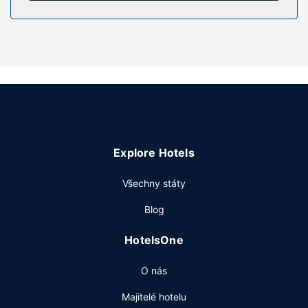
potřeby zdarma a vysoušeč vlasů.
Vybavení nemovitosti
Wellness centrum nabízí následující služby: masáže.
Můžete využít širokou nabídku rekreačních zařízení, mezi
něž patří mimo jiné krytý bazén, sauna a fitness centrum.
Součástí vybavení jsou také bezdrátový internet zdarma,
rozšířené recepční služby a prodej novin a dárkových
předmětů.
Restaurace
Explore Hotels
Restaurace Resto Bar Le Toit Rouge má bar nebo salonek
Všechny státy
a podává se zde italská kuchyně. Můžete však také zůstat
v pohodlí svého pokoje a využít pokojovou službu s
Blog
omezeným provozem. Hotel podává denně od 7:00 do
11:00 za příplatek anglickou snídani.
HotelsOne
Další vybavení
O nás
Hostům jsou k dispozici business centrum s nepřetržitým
provozem, čistírna oděvů a recepce s nepřetržitým
Majitelé hotelu
provozem. Hodláte uspořádat obchodní nebo