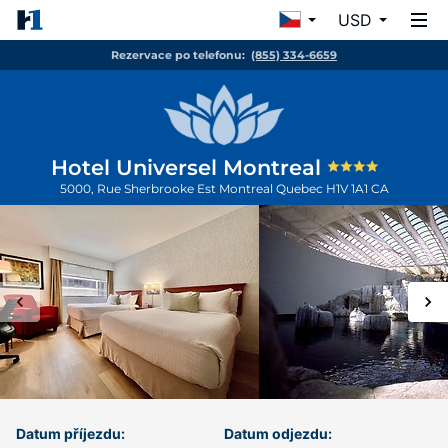
USD
Rezervace po telefonu:
(855) 334-6659
Hotel Universel Montreal
5000, Rue Sherbrooke Est
Montreal
Quebec
H1V 1A1
CA
Datum příjezdu:
Datum odjezdu: