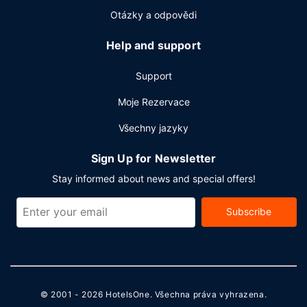
společenskou akci? V tomto hotelu můžete využít
Otázky a odpovědi
2
konferenční prostory o velikosti 1394 m
(mj. konferenční
centrum a 10 zasedací místnosti). Přímo v areálu je hostům
Help and support
k dispozici samostatné parkování zdarma.
Support
Moje Rezervace
Všechny jazyky
Sign Up for Newsletter
Stay informed about news and special offers!
Subscribe
© 2001 - 2026
HotelsOne
. Všechna práva vyhrazena.