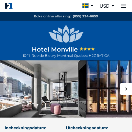
USD
Boka online eller ring:
(855) 334-6659
Hotel Monville
1041, Rue de Bleury
Montreal
Quebec
H2Z 1M7
CA
Incheckningsdatum:
Utcheckningsdatum: