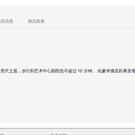
酒店信息
酒店政策
之遥，步行到艺术中心剧院也不超过 10 分钟。 此豪华酒店距离圣母院大教
咖啡机；您定能在旅途中找到家的舒适。免费提供有线和无线上网，此外，5
浴用品。便利设施包括保险箱和书桌，以及带有免费市内通话的电话。
台欣赏美景。此艺术装饰风格酒店的其他特色包括免费 WiFi、礼宾服务