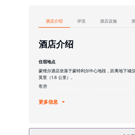
酒店介绍
评语
酒店设施
酒店介绍
住宿地点
蒙维尔酒店坐落于蒙特利尔中心地段，距离地下城仅咫尺
英里（1.6 公里）。
客房
有 269 间空调客房提供MP3 基座和意式浓缩
更多信息
浴室提供淋浴设施，配有大花洒淋浴喷头和免费洗
物业设施
享受24 小时健身俱乐部等度假设施，或者到屋顶露
餐厅