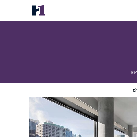
Hotel Monville
价格
酒店照片
评语
地图
酒店设施
酒店信息
10
价