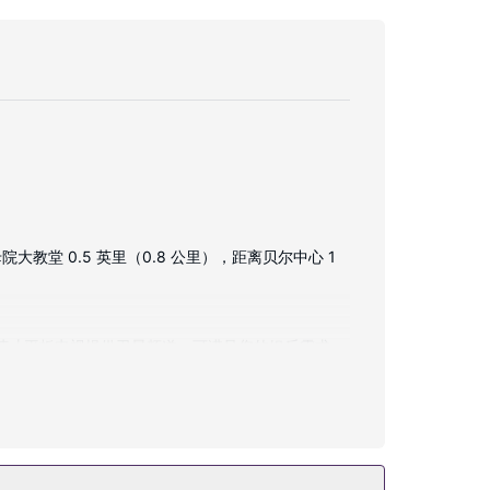
堂 0.5 英里（0.8 公里），距离贝尔中心 1
0 英寸平板电视提供卫星频道，可满足您的娱乐需求。
和婚庆服务。