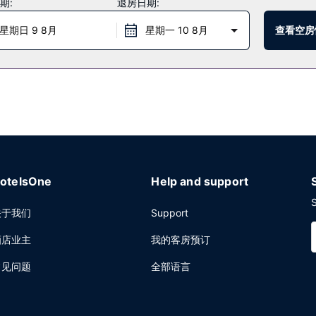
期:
退房日期:
里的酒吧/酒廊小酌一杯轻松一下。还可以选择待在房间里，享受部分时段
星期日 9 8月
星期一 10 8月
查看空房
速入住。计划在蒙特利尔举办活动？这家酒店拥有 372 平方米（4004
otelsOne
Help and support
S
关于我们
Support
酒店业主
我的客房预订
常见问题
全部语言