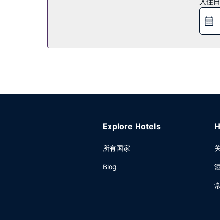
入住日
您可以去Monème高级餐厅吃点便餐，也可在这
周五 06:30 至 10:30，周末 07:00 至 12:00。
其他设施
特色服务/设施包括免费高速有线上网、商务中心和快
店提供停车设施（车位有限）。
Explore Hotels
H
所有国家
Blog