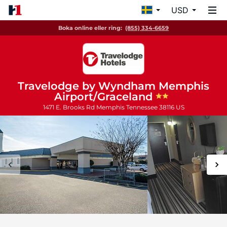
USD
Boka online eller ring:
(855) 334-6659
Travelodge by Wyndham Memphis
Airport/Graceland
1471 E. Brooks Rd
Memphis
Tennessee
38116
US