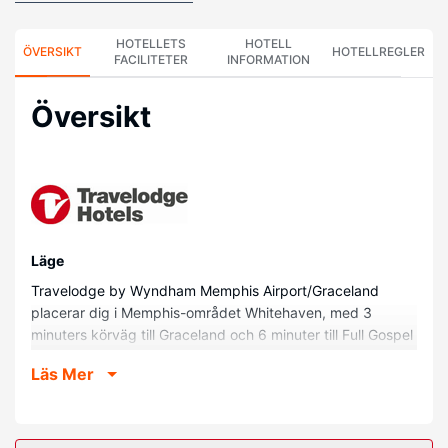
HOTELLETS
HOTELL
ÖVERSIKT
HOTELLREGLER
FACILITETER
INFORMATION
Översikt
Läge
Travelodge by Wyndham Memphis Airport/Graceland
placerar dig i Memphis-området Whitehaven, med 3
minuters körväg till Graceland och 6 minuter till Full Gospel
Tabernacle Church. Detta hotell ligger 7,2 km från Stax
Läs Mer
Museum of American Soul Music och 10,7 km från Sun
Studio.
Hotellrum