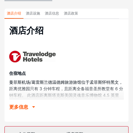
酒店介绍
酒店设施
酒店信息
酒店政策
酒店介绍
住宿地点
曼菲斯机场/葛雷斯兰德温德姆旅游旅馆位于孟菲斯怀特黑文，
距离优雅园只有 3 分钟车程，且距离全备福音圣所教堂有 6 分
钟车程。 此酒店距离斯塔克斯美国灵魂音乐博物馆 4.5 英里
（7.2 公里），距离太阳录音室 6.7 英里（10.7 公里）。
更多信息
客房
有 242 间空调客房提供液晶电视；您定能在旅途中找到家的舒
适。提供免费无线网络，方便您与朋友保持联系；数码频道可
满足您的娱乐需求。配备淋浴/盆浴组合的私人浴室提供免费洗