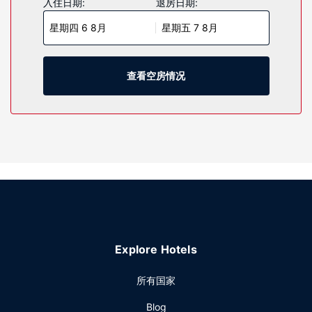
入住日期:
退房日期:
浴用品和吹风机。便利设施包括书桌和茶具/咖啡用具，以及带
星期四 6 8月
星期五 7 8月
有免费市内通话的电话。
物业设施
您可充分利用健身中心等度假设施，此外还有免费 WiFi和礼宾
查看空房情况
服务等。此酒店的其他设施包括舞厅和自动售货机。
其他设施
特色服务/设施包括电脑站点、干洗/洗衣服务和24 小时前台服
务。计划在孟菲斯举办活动？这家酒店拥有 465 平方米
（5000 平方英尺）的空间，包括会议中心和9 间会议室。酒
店提供免费自助停车。
Explore Hotels
所有国家
Blog