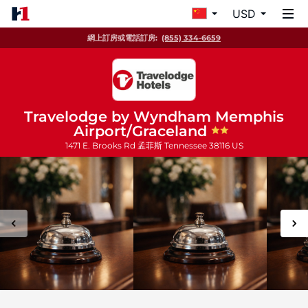
USD
網上訂房或電話訂房:
(855) 334-6659
Travelodge by Wyndham Memphis
Airport/Graceland
1471 E. Brooks Rd
孟菲斯
Tennessee
38116
US