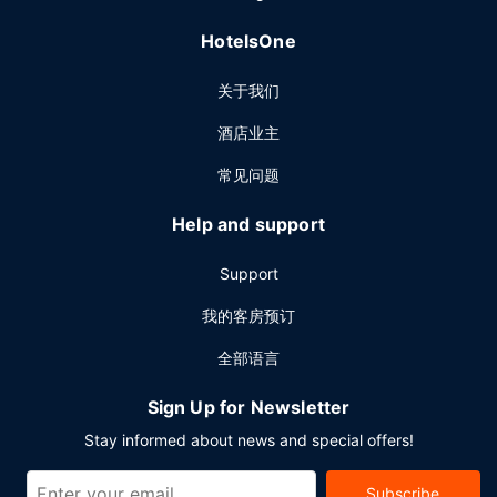
HotelsOne
关于我们
酒店业主
常见问题
Help and support
Support
我的客房预订
全部语言
Sign Up for Newsletter
Stay informed about news and special offers!
Subscribe