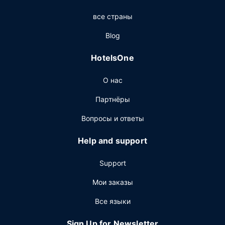
беспроводной доступ в интернет и услуги консьержа.
все страны
Этот отель предоставляет дополнительные услуги и
удобства: танцевальный зал и торговый автомат.
Blog
Другие особенности
HotelsOne
Для удобства гостей предоставляется следующее:
рабочее место с компьютером, химчистка или
О нас
прачечная и круглосуточная работа стойки
регистрации. Если вы планируете деловое или
Партнёры
развлекательное мероприятие, отель предлагает вам
пространство площадью 465 кв. м, на котором
Вопросы и ответы
расположены конференц-центр и 9 комнат(ы) для
переговоров. Предоставляется бесплатная
Help and support
самостоятельная парковка.
Support
Мои заказы
Все языки
Sign Up for Newsletter