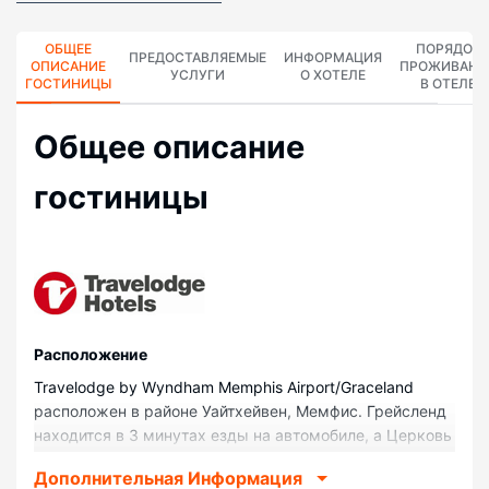
ОБЩЕЕ
ПОРЯДОК
ПРЕДОСТАВЛЯЕМЫЕ
ИНФОРМАЦИЯ
ОПИСАНИЕ
ПРОЖИВАНИ
УСЛУГИ
О ХОТЕЛЕ
ГОСТИНИЦЫ
В ОТЕЛЕ
Общее описание
гостиницы
Pасположение
Travelodge by Wyndham Memphis Airport/Graceland
расположен в районе Уайтхейвен, Мемфис. Грейсленд
находится в 3 минутах езды на автомобиле, а Церковь
«Скиния полного Евангелия» — в 6 минутах езды.
Дополнительная Информация
Отель — вариант с прекрасным расположением: