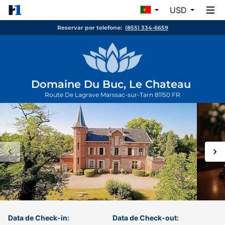
USD
Reservar por telefone:
(855) 334-6659
Domaine Du Buc, Le Chateau
Route De Lagrave
Marssac-sur-Tarn
81150
FR
Data de Check-in:
Data de Check-out: