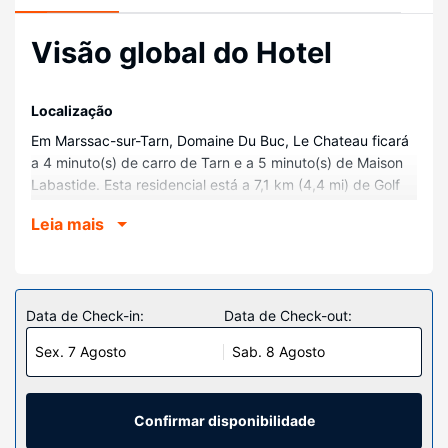
Visão global do Hotel
Localização
Em Marssac-sur-Tarn, Domaine Du Buc, Le Chateau ficará
a 4 minuto(s) de carro de Tarn e a 5 minuto(s) de Maison
Labastide. Esta residencial está a 7,1 km (4,4 mi) de Golf
d'Aiguelèze e a 8,5 km (5,3 mi) de Circuit d'Albi.
Leia mais
Quartos
Os 6 com decoração personalizada farão com que se sinta
em casa. Prepare as suas refeições na cozinha partilhada.
Mantenha-se em contacto graças à internet sem fios. As
Data de Check-in:
Data de Check-out:
casas de banho privativas têm artigos de higiene grátis e
Sex. 7 Agosto
Sab. 8 Agosto
secadores de cabelo.
Serviço do hotel
Se procura lazer e entretenimento, poderá contar com
Confirmar disponibilidade
uma piscina exterior e aluguer de bicicletas. Wi-fi grátis,