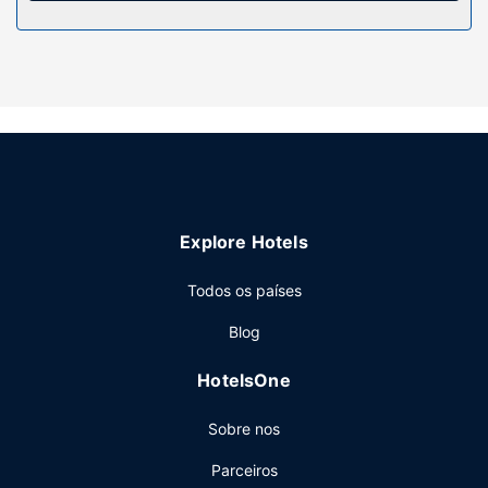
um televisor no espaço comum e uma área para
piqueniques figuram também entre o leque de
comodidades desta residencial de estilo Belle Époque.
Restaurante
A casa de hóspedes serve pequenos-almoços buffet
diariamente entre as 8:30 e as 10:00 mediante uma
sobretaxa.
Outros serviços
As principais comodidades incluem um serviço de limpeza
Explore Hotels
a seco, assistência multilingue e armazenamento de
bagagem. Há estacionamento grátis no local.
Todos os países
Blog
HotelsOne
Sobre nos
Parceiros