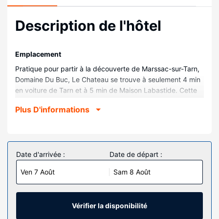
Description de l'hôtel
Emplacement
Pratique pour partir à la découverte de Marssac-sur-Tarn,
Domaine Du Buc, Le Chateau se trouve à seulement 4 min
en voiture de Tarn et à 5 min de Maison Labastide. Cette
maison d'hôtes se trouve à 7,1 km de Golf d'Aiguelèze et à
Plus D'informations
8,5 km de Circuit d'Albi.
Chambres
Avec une décoration personnalisée, les 6 chambres de
l'hébergement vous invitent à la détente. Profitez de la
Date d'arrivée :
Date de départ :
cuisine commune/partagée pour préparer vos repas !
Ven 7 Août
Sam 8 Août
L'accès Wi-Fi à Internet gratuit vous permet de rester en
contact avec le reste du monde. Une salle de bain privée
avec des articles de toilette gratuits et un sèche-cheveux
est à votre disposition.
Vérifier la disponibilité