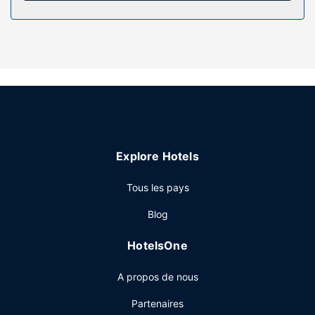
Les services sur place
N'hésitez pas à profiter des nombreuses infrastructures de
loisirs à disposition et qui incluent notamment une piscine
extérieure et un service de location de vélos. Parmi les
équipements et services offerts par cette maison d'hôtes
de style Belle Époque, vous trouverez aussi l'accès Wi-Fi à
Internet gratuit, une télévision dans l'espace commun et
une aire de pique-nique.
Restaurant
Explore Hotels
Un petit déjeuner buffet est servi tous les jours de 08 h 30
à 10 h 00 moyennant un supplément.
Tous les pays
Autres services
Blog
Les équipements et services proposés incluent un service
de nettoyage à sec / blanchisserie, un personnel
HotelsOne
polyglotte et une consigne à bagages. Un parking gratuit
est disponible dans l'enceinte de l'hébergement.
A propos de nous
Partenaires