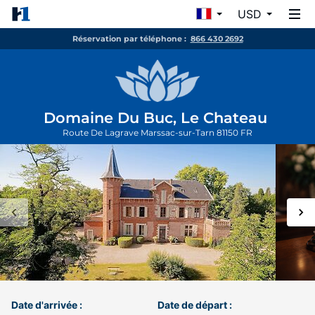
USD
Réservation par téléphone :
866 430 2692
Domaine Du Buc, Le Chateau
Route De Lagrave
Marssac-sur-Tarn
81150
FR
Date d'arrivée :
Date de départ :