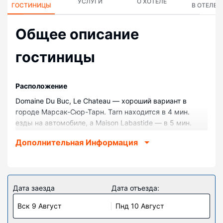
УСЛУГИ
О ХОТЕЛЕ
ГОСТИНИЦЫ
В ОТЕЛЕ
Общее описание
гостиницы
Pасположение
Domaine Du Buc, Le Chateau — хороший вариант в
городе Марсак-Сюр-Тарн. Tarn находится в 4 мин.
езды на автомобиле, а Maison Labastide — в 5 мин.
езды. Гостевой дом — вариант с прекрасным
Дополнительная Информация
расположением: Гольф-клуб Aigueleze находится в 7,1
км, Автодром Circuit d'Albi — в 8,5 км от него.
Номера
Почувствуйте себя как дома в одном из 6 номеров с
Дата заезда
Дата отъезда:
индивидуальным декорированием. Приготовить еду
Вск 9 Август
Пнд 10 Август
можно в общей кухне. Бесплатный беспроводной
доступ к интернету позволит вам всегда оставаться на