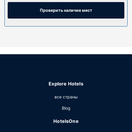
связи. Собственные ванные комнаты предоставляют
бесплатные туалетные принадлежности и фен.
Проверить наличие мест
Особенности объекта
Воспользуйтесь разнообразными возможностями для
отдыха и развлечений, такими как открытый бассейн и
прокат велосипедов. Гостевой дом в стиле бель-эпок
предоставляет дополнительные услуги и удобства:
бесплатный беспроводной доступ в интернет,
телевизор в общественном месте и место для пикника.
Ресторан
Завтрак (шведский стол) предлагается ежедневно с
Explore Hotels
8:30 до 10:00 за дополнительную плату.
Другие особенности
все страны
Для удобства гостей предоставляется следующее:
Blog
химчистка или прачечная, многоязычный персонал и
хранение багажа. Предоставляется бесплатная
HotelsOne
самостоятельная парковка.