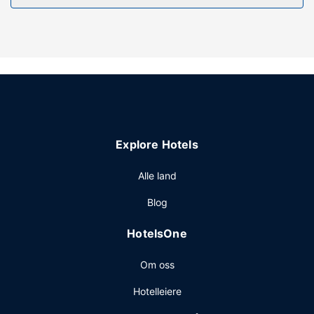
fellesområdet og piknikområde.
Restaurant
Frokostbuffé tilbys daglig fra kl. 08.30 til kl. 10.00 mot et
tillegg.
Andre fasiliteter
Gjester har tilgang til blant annet renseri-/vaskeritjenester,
et flerspråklig personale og bagasjeoppbevaring. Gjestene
tilbys ubetjent parkering (inkludert) på stedet.
Explore Hotels
Alle land
Blog
HotelsOne
Om oss
Hotelleiere