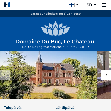
USD
Varaa puhelimitse:
(855) 334-6659
Domaine Du Buc, Le Chateau
Route De Lagrave
Marssac-sur-Tarn
81150
FR
Tulopäivä:
Lähtöpäivä: