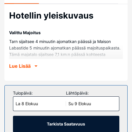
Hotellin yleiskuvaus
Valittu Majoitus
Tarn sijaitsee 4 minuutin ajomatkan päässä ja Maison
Labastide 5 minuutin ajomatkan päässä majoituspaikasta.
Tämä majatalo sijaitsee 7,1 km:n päässä kohteesta
Aiguelèzen golfklubi ja 8,5 km:n päässä kohteesta Circuit
Lue Lisää
d'Albin kilparata.
Huoneet
Tässä majoituspaikassa on 6 yksilöllisesti sisustettua
huonetta. Voit valmistaa aterioita jaetussa keittiössä.
Tulopäivä:
Lähtöpäivä:
Ilmainen langaton internetyhteys pitää sinut yhteydessä
La 8 Elokuu
Su 9 Elokuu
verkkoon. Huoneissa on oma kylpyhuone, ja sen
varusteluun kuuluu ilmaiset hygieniatuotteet ja
hiustenkuivaaja.
Tarkista Saatavuus
Kiinteistön miellyttävyys