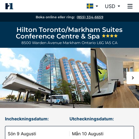
USD
Boka online eller ring:
(855) 334-6659
Hilton Toronto/Markham Suites
Conference Centre & Spa
8500 Warden Avenue
Markham
Ontario
L6G 1A5
CA
Incheckningsdatum:
Utcheckningsdatum:
Sön 9 Augusti
Mån 10 Augusti