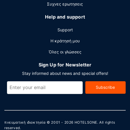
πρωινό (σε μπουφέ) καθημερινά μεταξύ 6:30 π.μ. -
Συχνες ερωτησεις
10:00 π.μ..
Help and support
Άλλες παροχές
Στις σημαντικές παροχές περιλαμβάνονται ένα
Support
επιχειρηματικό κέντρο, δωρεάν εφημερίδες στο λόμπι
και υπηρεσίες στεγνοκαθαριστηρίου/πλυντηρίων.
Η κράτησή μου
Θέλετε να οργανώσετε μια εκδήλωση σε αυτήν την πόλη
Όλες οι γλώσσες
(Μάρκχαμ); Αυτό το ξενοδοχείο διαθέτει χώρο που είναι
4181 τετραγωνικά μέτρα και περιλαμβάνει ένα
Sign Up for Newsletter
συνεδριακό κέντρο και 26 αίθουσες συνεδριάσεων.
Στους χώρους μας θα βρείτε στάθμευση χωρίς
Stay informed about news and special offers!
παρκαδόρο (με χρέωση).
Subscribe
πνευματική ιδιοκτησία © 2001 - 2026
HOTELSONE
. All rights
reserved.