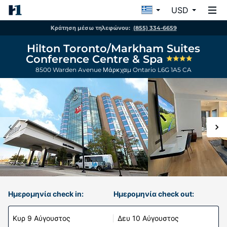
USD
Κράτηση μέσω τηλεφώνου:
(855) 334-6659
Hilton Toronto/Markham Suites
Conference Centre & Spa
8500 Warden Avenue
Μάρκχαμ
Ontario
L6G 1A5
CA
Ημερομηνία check in:
Ημερομηνία check out:
Κυρ 9 Αύγουστος
Δευ 10 Αύγουστος