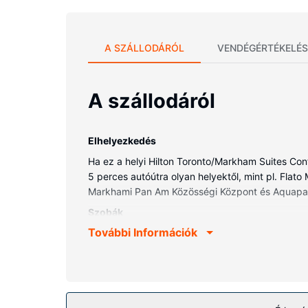
A SZÁLLODÁRÓL
VENDÉGÉRTÉKELÉS
A szállodáról
Elhelyezkedés
Ha ez a helyi Hilton Toronto/Markham Suites Con
5 perces autóútra olyan helyektől, mint pl. Fla
Markhami Pan Am Közösségi Központ és Aquapark, 
Szobák
További Információk
Helyezze magát kényelembe a(z) 502 szoba egyik
kábelcsatornák kínálata mind a vendégek kikapcso
kényelmi felszerelések és szolgáltatások közé tart
Az ingatlanhoz tartozó felszereltség
Lazuljon el, és enegedje, hogy testét, lelkét ké