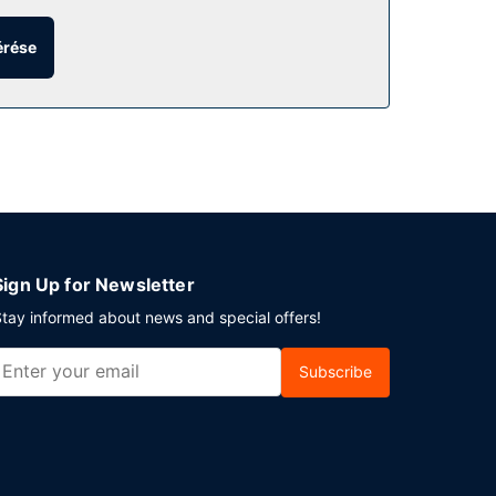
e és a(z) pezsgőfürdő. A hotel kiegészítő
sstand.
érése
ó szobaszerviz. Zárd a napot egy frissítő itallal
.
. Markham városában tervez valamilyen eseményt?
ülettel rendelkezik. Az autóval érkező
Sign Up for Newsletter
tay informed about news and special offers!
Subscribe