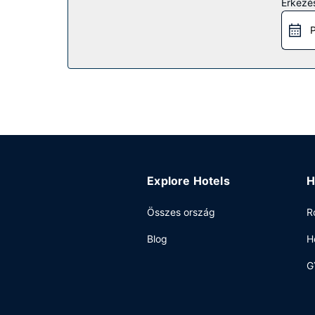
Érkezés
szálláshely kínálta szabadidős létesítményeket é
szolgáltatásai között szerepelnek a következők:
P
Étterem
Próbáld ki a helyi étterem ajánlatát vagy hotel k
a bár/társalgó kínálatából. Svédasztalos kínálat 
Egyéb felszereltség
A szálláshelyen business center, ingyenes újság
Ez a(z) hotel 45000 négyzetláb (4181 négyzetmét
vendégek számára egyéni parkolás (felár ellenébe
Explore Hotels
H
Összes ország
R
Blog
H
G