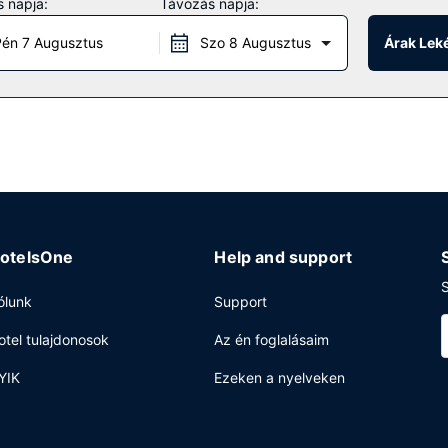
 napja:
Távozás napja:
s szolgáltatásokat, mint például a(z) edzőterem, a(z) beltéri medenc
 ingyenes wifihozzáférés, concierge szolgálat és ajándékbolt/újságo
én 7 Augusztus
Szo 8 Augusztus
Árak Lek
ényelmi szolgáltatását: meghatározott napszakokban rendelkezésre áll
reggeli felár ellenében elérhető naponta reggeli 6:30 és 10:00 között
ok és vegytisztítási/ruhatisztítási szolgáltatások is igénybe vehető
er) konferenciaközpont és 26 tárgyalótermek céljára fenntartott ter
n) biztosított a helyszínen.
otelsOne
Help and support
S
ólunk
Support
otel tulajdonosok
Az én foglalásaim
YIK
Ezeken a nyelveken