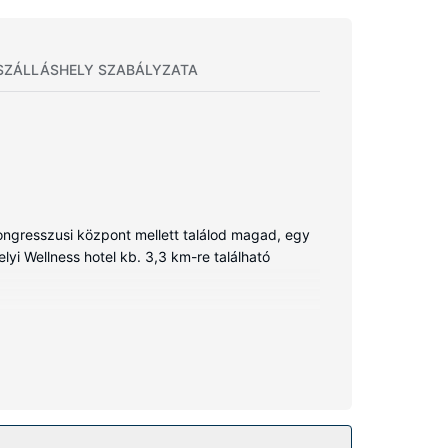
SZÁLLÁSHELY SZABÁLYZATA
ongresszusi központ mellett találod magad, egy
yi Wellness hotel kb. 3,3 km-re található
i internet-hozzáférés és a televíziókon nézhető
k designer piperecikkek és hajszárító is. A
ég).
lés várja a pihenni vágyókat. Élvezze ki a