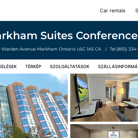
e Centre & Spa
Car rentals
S
olgáltatások
Szállásinformáció
A szálláshely szabályzata
arkham Suites Conference
0 Warden Avenue
Markham
Ontario
L6G 1A5
CA
Tel.
(855) 334
KELÉSEK
TÉRKÉP
SZOLGÁLTATÁSOK
SZÁLLÁSINFORMÁ