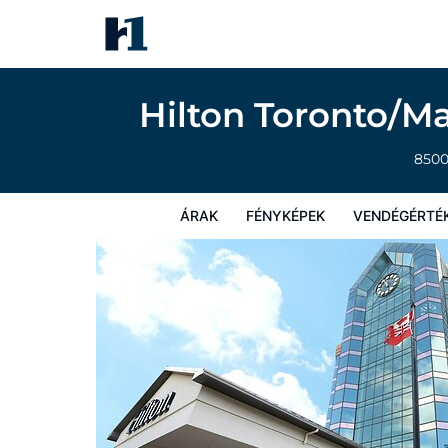
Hilton Toronto/Markham Suites Conferenc
Árak
Fényképek
Vendégértékelések
Térkép
Sz
Hilton Toronto/M
850
ÁRAK
FÉNYKÉPEK
VENDÉGÉRTÉ