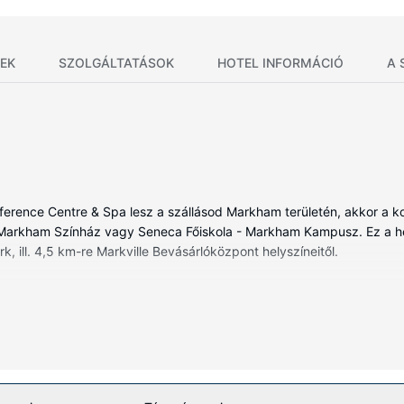
EK
SZOLGÁLTATÁSOK
HOTEL INFORMÁCIÓ
A 
ference Centre & Spa lesz a szállásod Markham területén, akkor a k
to Markham Színház vagy Seneca Főiskola - Markham Kampusz. Ez a hel
ill. 4,5 km-re Markville Bevásárlóközpont helyszíneitől.
ében, melyekben hűtőszekrény is található. Ingyenes vezeték nélkül
lódását szolgálja. A(z) privát fürdőszoba felszerelései közé tartozi
ozik széfek, íróasztal és telefon (ingyenes helyi telefonálási lehetős
nyeztessék a wellnessfürdőben, ahol masszázs, testkezelés és arckeze