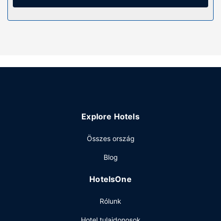
és hajszárító is. A kényelmi felszerelések és szolgáltatások
közé tartozik íróasztal és elektromos vízforralók, valamint
takarítás igényelhető.
Étterem
A szálláshely területén található bár/társalgó finomabbnál
is finomabb italokkal várja a vendégeket.
Hétköznaponként ingyenes kontinentális reggeli várja a
vendégeket 7:30 és 11:00 között, hétvégente pedig 8:30
és 11:00 között.
Egyéb felszereltség
Explore Hotels
A szálláshelyen lift és kávé/tea a közös helyiségekben is
Összes ország
igénybe vehető. Margate városában tervez valamilyen
eseményt? Ez a(z) hotel 215 négyzetláb (20
Blog
négyzetméter) konferenciatér és tárgyalótermek céljára
fenntartott területtel rendelkezik.
HotelsOne
Rólunk
Hotel tulajdonosok