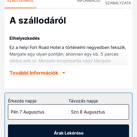
SZÁLLODÁRÓL
INFORMÁCIÓ
SZABÁLYZATA
A szállodáról
Elhelyezkedés
Ez a helyi Fort Road Hotel a történelmi negyedben fekszik,
Margate egy olyan pontján, ahonnan egy kb. 5 perces
sétára esik pl. Margate tengerpartja vagy Margate
Harbour Arm. Ez a helyi hotel kb. 22,4 km-re található Deali
További Információk
tengerpart, ill. 0,2 km-re Turner Contemporary
helyszíneitől.
Szobák
Ezen a szálláshelyen igazán otthon érezheti majd magát
Érkezés napja:
Távozás napja:
a(z) 14 egyedi dekorációval kialakított szoba egyikében.
Pén 7 Augusztus
Szo 8 Augusztus
Kapcsolatban maradhat barátaival, családtagjaival, vagy
éppen üzleti ügyeit intézheti, hiszen a szobákban
ingyenes vezeték nélküli internet-hozzáférés is elérhető. A
fürdőszobák mindegyikében van ingyenes piperecikkek
Árak Lekérése