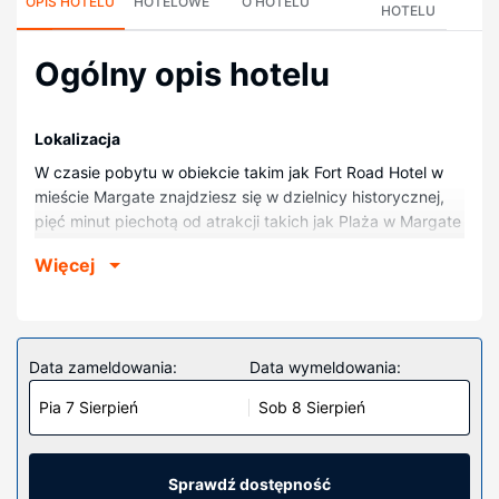
OPIS HOTELU
HOTELOWE
O HOTELU
HOTELU
Ogólny opis hotelu
Lokalizacja
W czasie pobytu w obiekcie takim jak Fort Road Hotel w
mieście Margate znajdziesz się w dzielnicy historycznej,
pięć minut piechotą od atrakcji takich jak Plaża w Margate
i Margate Harbour Arm. Hotel znajduje się 0,2 km od
Więcej
atrakcji takiej jak Galeria sztuki Turner Contemporary i 0,3
km od miejsca takiego jak Dom Droit.
Pokoje
Poczuj się jak w domu w 14 oryginalnie udekorowane
Data zameldowania:
Data wymeldowania:
pokojach. Bezpłatny bezprzewodowy dostęp do internetu
Pia 7 Sierpień
Sob 8 Sierpień
zapewni łączność ze światem. Wyposażenie łazienki:
bezpłatne przybory toaletowe i suszarki do włosów.
Udogodnienia obejmują biurka i czajnik elektryczny oraz
sprzątanie na życzenie.
Sprawdź dostępność