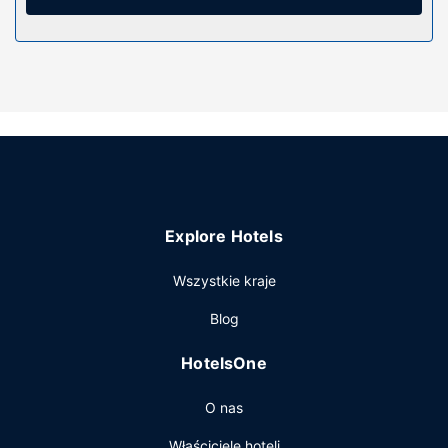
Restauracja
Ożywcze napoje znajdziesz w jednym z lokali: bar/salon
klubowy. Bezpłatne śniadanie kontynentalne jest
serwowane w dni powszednie od 7:30 do 11, a w
weekendy od 8:30 do 11.
Pozostałe udogodnienia
Udogodnienia biznesowe to winda i kawa/herbata w
części wspólnej. Jeżeli planujesz spotkanie w mieście
Margate, hotel oferuje pomieszczenia konferencyjne oraz
Explore Hotels
sale konferencyjne o łącznej powierzchni 20 m kw. (215
stopy kwadratowe).
Wszystkie kraje
Blog
HotelsOne
O nas
Właściciele hoteli