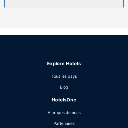
service d'entretien est assuré sur demande.
Restaurant
L'hébergement vous invite à rejoindre son bar/salon pour
une petite pause bien méritée. Un petit déjeuner
continental gratuit est servi en semaine de 07 h 30 à
11 h 00 et le week-end de 08 h 30 à 11 h 00.
Autres services
Les équipements et services proposés incluent un
Explore Hotels
ascenseur et du café dans les espaces communs. Si vous
devez organiser une réunion à Margate, faites confiance à
Tous les pays
cet hôtel qui dispose d'espaces événements mesurant 20
mètres carrés et comprenant un espace de conférence et
Blog
des salles de réunion.
HotelsOne
A propos de nous
Partenaires