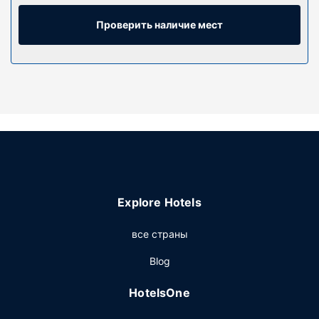
бесплатные туалетные принадлежности и фен.
Предоставляются следующие удобства и услуги:
Проверить наличие мест
письменные столы и электрические чайники. Уборка
номеров осуществляется по требованию.
Ресторан
Загляните в бар/лаунж и утолите жажду своим
любимым напитком. Предлагается бесплатный завтрак
(континентальный): по будним дням с 7:30 до 11:00, по
выходным дням с 8:30 до 11:00.
Другие особенности
Гостям предоставляются следующие услуги и
Explore Hotels
удобства: лифт и кофе/чай в общественном месте. Если
вы планируете деловое или развлекательное
все страны
мероприятие, отель предлагает вам пространство
площадью 20 кв. м, на котором расположены
Blog
помещение для конференций и переговорные
комнаты.
HotelsOne