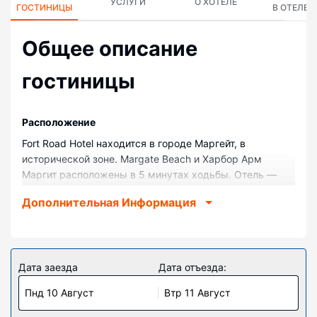
УСЛУГИ
О ХОТЕЛЕ
ГОСТИНИЦЫ
В ОТЕЛЕ
Общее описание
гостиницы
Pасположение
Fort Road Hotel находится в городе Маргейт, в
исторической зоне. Margate Beach и Харбор Арм
Маргит расположены в 5 минутах ходьбы. Отель —
вариант с прекрасным расположением: Пляж Дил
Дополнительная Информация
находится в 22,4 км, Художественная галерея Turner
Contemporary — в 0,2 км от него.
Номера
Почувствуйте себя как дома в одном из 14 номеров с
Дата заезда
Дата отъезда:
индивидуальным декорированием. Бесплатный
Пнд 10 Август
Втр 11 Август
беспроводной доступ к интернету позволит вам всегда
оставаться на связи. В ванных комнатах вы найдете