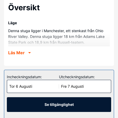
Översikt
Läge
Denna stuga ligger i Manchester, ett stenkast från Ohio
River Valley. Denna stuga ligger 18 km från Adams Lake
State Park och 18,9 km från Russell-teatern.
Hotellrum
Läs Mer
Slå dig till ro i den här luftkonditionerade stugan som har
eldstad. Köket är utrustat med en ugn, en spishäll och en
mikrovågsugn. I bekvämligheterna ingår takfläkt och
gratis spjälsäng vid förfrågan.
Incheckningsdatum:
Utcheckningsdatum:
Bekvämligheter på anläggningen
Tor 6 Augusti
Fre 7 Augusti
Passa på att dra nytta av bland annat gratis wi-fi och
utomhusgrill.
Se tillgänglighet
Övriga bekvämligheter
Avgiftsfri parkering erbjuds på plats.