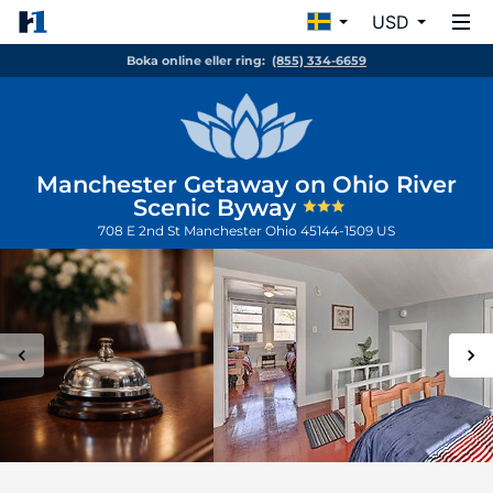
USD
Boka online eller ring:
(855) 334-6659
Manchester Getaway on Ohio River
Scenic Byway
708 E 2nd St
Manchester
Ohio
45144-1509
US