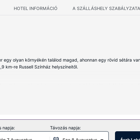
HOTEL INFORMÁCIÓ
A SZÁLLÁSHELY SZABÁLYZAT
er egy olyan környékén találod magad, ahonnan egy rövid sétára van 
8,9 km-re Russell Színház helyszíneitől.
endház vendégeként, amelyben kandalló is található.A(z) konyha fels
sek és szolgáltatások közé tartozik a(z) mennyezeti ventilátor, eze
esítmények közé tartozik ingyenes wifihozzáférés és grillezési lehető
 napja:
Távozás napja:
éni parkolás biztosított a helyszínen.
én 7 Augusztus
Szo 8 Augusztus
Árak Lek