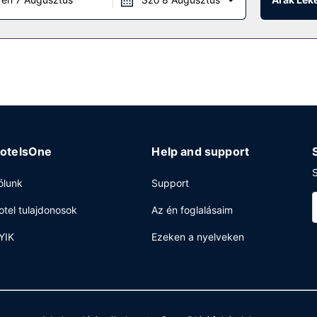
otelsOne
Help and support
S
ólunk
Support
otel tulajdonosok
Az én foglalásaim
YIK
Ezeken a nyelveken