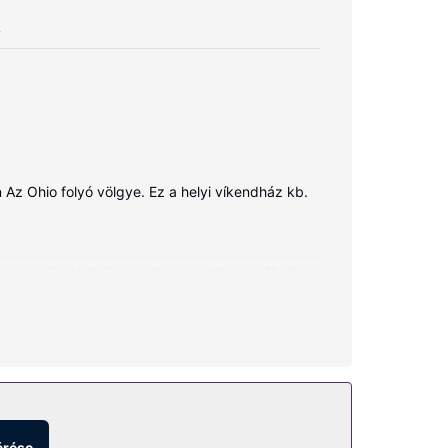
A
Az Ohio folyó völgye. Ez a helyi víkendház kb.
zerelései közé tartozik a(z) sütő, a(z) főzőlap
nkívül gyerekágy/csecsemőágy (ingyenes)
ség.
érése