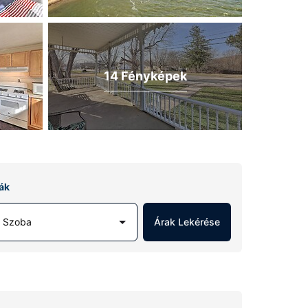
14 Fényképek
ák
1 Szoba
Árak Lekérése