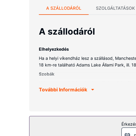
A SZÁLLODÁRÓL
SZOLGÁLTATÁSOK
A szállodáról
Elhelyezkedés
Ha a helyi víkendház lesz a szállásod, Manchest
18 km-re található Adams Lake Állami Park, ill. 1
Szobák
Helyezze magát kényelembe a légkondicionált vík
További Információk
és a(z) mikrohullámú sütő.A kényelmi felszerelé
igényelhető.
Az ingatlanhoz tartozó felszereltség
A szálláshely kínálta egyéb szolgáltatások és lét
Egyéb felszereltség
Érkezés
Az autóval érkező vendégek számára ingyenes egy
P