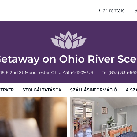
c Byway
Car rentals
S
sinformáció
A szálláshely szabályzata
etaway on Ohio River Sc
08 E 2nd St
Manchester
Ohio
45144-1509
US
Tel.
(855) 334-66
TÉRKÉP
SZOLGÁLTATÁSOK
SZÁLLÁSINFORMÁCIÓ
A SZ