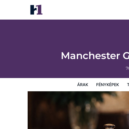
Manchester Getaway on Ohio River Sceni
Árak
Fényképek
Térkép
Szolgáltatások
Szállá
Manchester G
7
ÁRAK
FÉNYKÉPEK