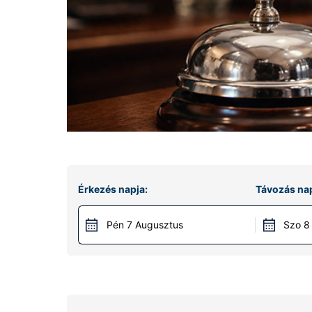
Érkezés napja:
Távozás nap
Pén 7 Augusztus
Szo 8