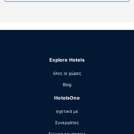
ασύρματο ίντερνετ και ψησταριές για μπάρμπεκιου.
Άλλες παροχές
Στους χώρους μας θα βρείτε δωρεάν στάθμευση χωρίς
παρκαδόρο.
Explore Hotels
όλες οι χώρες
Blog
HotelsOne
σχετικά με
Συνεργάτες
Συχνες ερωτησεις