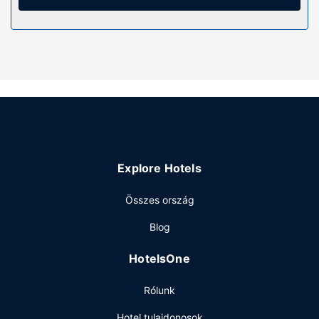
Valamennyi fürdőszobában van zuhanyzó, ingyenes
piperecikkek és hajszárító.
Az ingatlanhoz tartozó felszereltség
Lazuljon el, és engedje, hogy testét, lelkét kényeztessék a
különböző wellness-szolgáltatásokkal, mint például a(z)
masszázs, vagy vegye igénybe a helyszíni szabadidős
szolgáltatásokat és létesítményeket, mint például a(z)
karaoke. A vendégház kiegészítő szolgáltatásai között
szerepelnek a következők: ingyenes wifihozzáférés és
televízió a közös helyiségekben.
Explore Hotels
Étterem
Összes ország
Próbáld ki a helyi étterem ajánlatát vagy vendégház
kényelmi szolgáltatását: meghatározott napszakokban
Blog
rendelkezésre álló szobaszerviz. Az Ön kényelme
érdekében ingyenes reggelit szolgálnak fel ingyenes
HotelsOne
reggeli naponta 7:30 és 10:00 között.
Egyéb felszereltség
Rólunk
A szálláshelyen vegytisztítási/ruhatisztítási szolgáltatások,
Hotel tulajdonosok