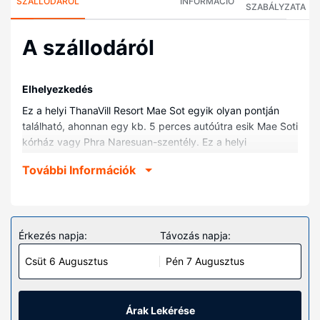
SZÁLLODÁRÓL
INFORMÁCIÓ
SZABÁLYZATA
A szállodáról
Elhelyezkedés
Ez a helyi ThanaVill Resort Mae Sot egyik olyan pontján
található, ahonnan egy kb. 5 perces autóútra esik Mae Soti
kórház vagy Phra Naresuan-szentély. Ez a helyi
vendégház kb. 5,9 km-re található Wat Thai Wattanaram
További Információk
templom, ill. 7,1 km-re Kamphaeng Phet Rajabhat Egyetem
helyszíneitől.
Szobák
Helyezze magát kényelembe a(z) 10 légkondicionált
Érkezés napja:
Távozás napja:
szoba egyikében, melyekben hűtőszekrény és
Csüt 6 Augusztus
Pén 7 Augusztus
síkképernyős televízió is található. A szobákhoz egy privát
erkély tartozik. Ingyenes vezeték nélküli internet-
hozzáférés és a televíziókon nézhető kábelcsatornák
kínálata mind a vendégek kikapcsolódását szolgálja.
Árak Lekérése