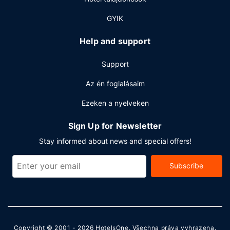
24 órában nyitva tartó recepció és ruhatisztító
létesítmények is igénybe vehető. Az autóval érkező
GYIK
vendégek számára ingyenes egyéni parkolás biztosított a
helyszínen.
Help and support
Support
Az én foglalásaim
Ezeken a nyelveken
Sign Up for Newsletter
Stay informed about news and special offers!
Subscribe
Copyright © 2001 - 2026
HotelsOne
. Všechna práva vyhrazena.