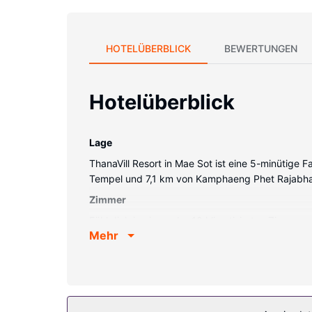
HOTELÜBERBLICK
BEWERTUNGEN
Hotelüberblick
Lage
ThanaVill Resort in Mae Sot ist eine 5-minütige
Tempel und 7,1 km von Kamphaeng Phet Rajabhat-
Zimmer
Fühl dich in einem der 10 klimatisierten Zimme
Mehr
(kostenlos) ist ebenso verfügbar wie Kabelempfa
Ausstattung der Anlage
Gönn dir Massagen oder profitiere von folgenden
Bereich.