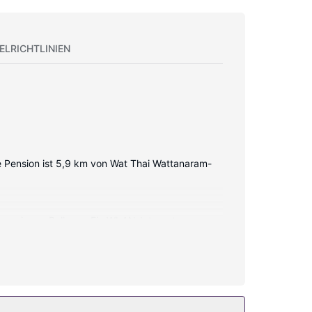
ELRICHTLINIEN
se Pension ist 5,9 km von Wat Thai Wattanaram-
haben eigene Balkone. Ein WLAN-Internetzugang
 Haartrockner.
stenloses WLAN und ein Fernseher im öffentlichen