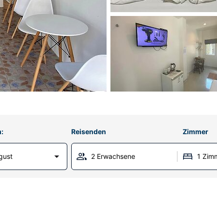
:
Reisenden
Zimmer
gust
2 Erwachsene
1 Zim