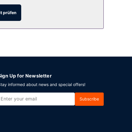
hten). Ein inbegriffenes Frühstück wird täglich
t prüfen
Ort gibt es Folgendes: Parken ohne Service
Sign Up for Newsletter
tay informed about news and special offers!
Subscribe