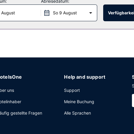
tum:
Abreisedatum:
genden Speisen. Nutz alternativ den Zimmerservice (bitte Zeiten beac
 August
So 9 August
Verfügbarkei
, eine rund um die Uhr besetzte Rezeption und eine Wäscherei. Vor 
otelsOne
Help and support
S
ber uns
Support
otelinhaber
Meine Buchung
äufig gestellte Fragen
Alle Sprachen