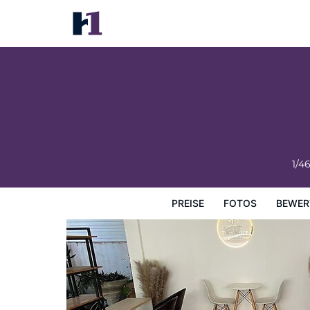
ThanaVill Resort
Preise
Fotos
Bewertungen
Karte
Hotelausstatt
1/4
PREISE
FOTOS
BEWER