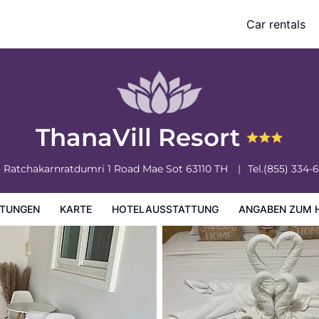
Car rentals
ung
Angaben zum Hotel
Hotelrichtlinien
ThanaVill Resort
6 Ratchakarnratdumri 1 Road
Mae Sot
63110
TH
Tel.
(855) 334-
TUNGEN
KARTE
HOTELAUSSTATTUNG
ANGABEN ZUM 