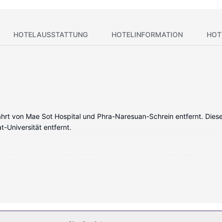
HOTELAUSSTATTUNG
HOTELINFORMATION
HOT
 Fahrt von Mae Sot Hospital und Phra-Naresuan-Schrein entfernt. Die
Universität entfernt.
r mit Kühlschrank und Flachbildfernseher wie zu Hause. Die Zimmer 
ng. Die Badezimmer bieten Duschen, kostenlose Toilettenartikel und
 Freizeiteinrichtungen: Karaoke. Zu den Highlights gehören auch ko