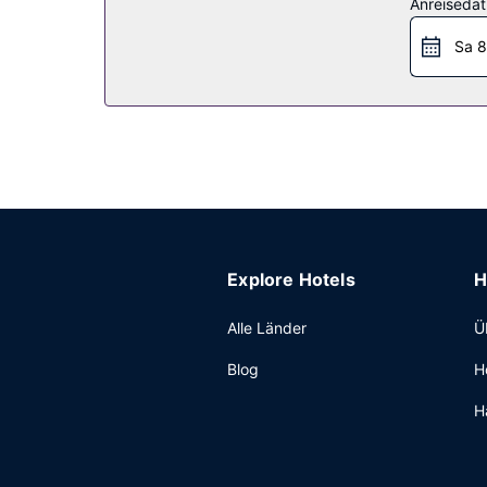
Restaurant
Anreiseda
Diese Pension bietet ein Restaurant mit hervorra
Sa 8
von 07:30 Uhr bis 10:00 Uhr angeboten.
Sonstige Einrichtungen
Zum Angebot gehören ein Textilreinigungsservice
(kostenlos).
Explore Hotels
H
Alle Länder
Ü
Blog
H
H